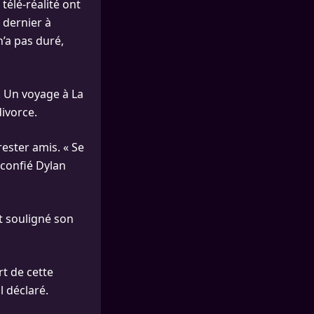
télé-réalité ont
r dernier à
n’a pas duré,
. Un voyage à La
divorce.
ester amis. « Se
a confié Dylan
t souligné son
rt de cette
il déclaré.