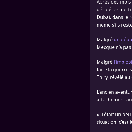
Après des mois 
décidé de mettre
Dubaï, dans le r
même s’ils rest
Malgré
un début
Mecque n’a pas p
Malgré
l’implos
faire la guerre 
Thiry, révélé au
L’ancien aventu
attachement au 
« Il était un pe
situation, c’est 