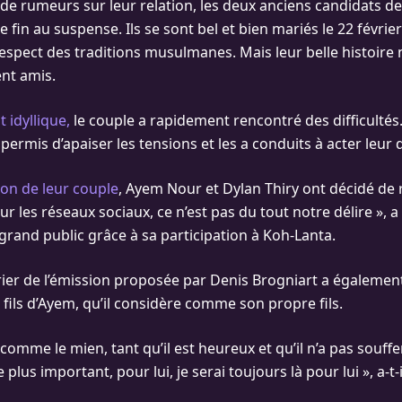
de rumeurs sur leur relation, les deux anciens candidats de 
 fin au suspense. Ils se sont bel et bien mariés le 22 févrie
espect des traditions musulmanes. Mais leur belle histoire 
ent amis.
 idyllique,
le couple a rapidement rencontré des difficultés
ermis d’apaiser les tensions et les a conduits à acter leur 
ion de leur couple
, Ayem Nour et Dylan Thiry ont décidé de r
sur les réseaux sociaux, ce n’est pas du tout notre délire », 
 grand public grâce à sa participation à Koh-Lanta.
rier de l’émission proposée par Denis Brogniart a égalemen
fils d’Ayem, qu’il considère comme son propre fils.
u comme le mien, tant qu’il est heureux et qu’il n’a pas souffe
le plus important, pour lui, je serai toujours là pour lui », a-t-