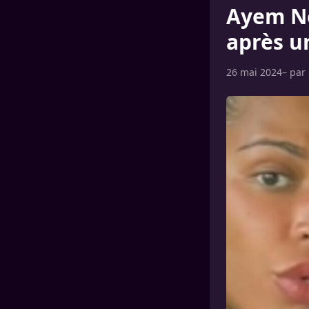
Ayem No
après u
26 mai 2024
– par