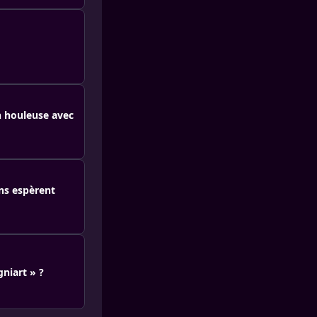
n houleuse avec
ans espèrent
niart » ?