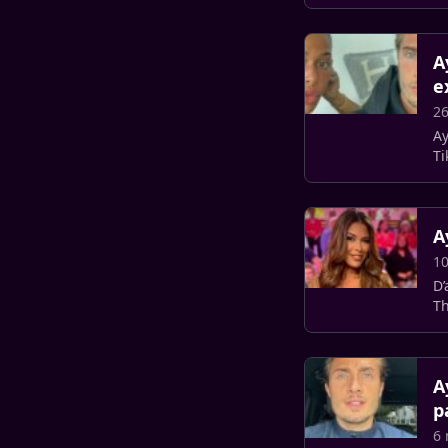
le
A
e
26
Ay
Ti
A
10
D’
Th
A
p
6 