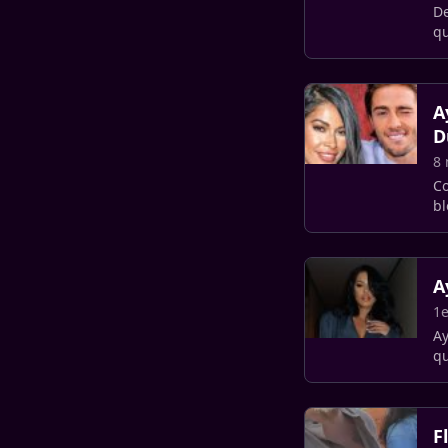
De
qu
co
A
D
8 
Co
bl
se
A
1e
Ay
qu
so
F