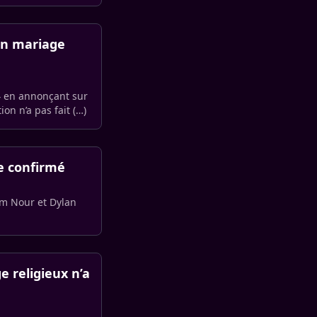
un mariage
4 en annonçant sur
on n’a pas fait (…)
ce confirmé
em Nour et Dylan
e religieux n’a