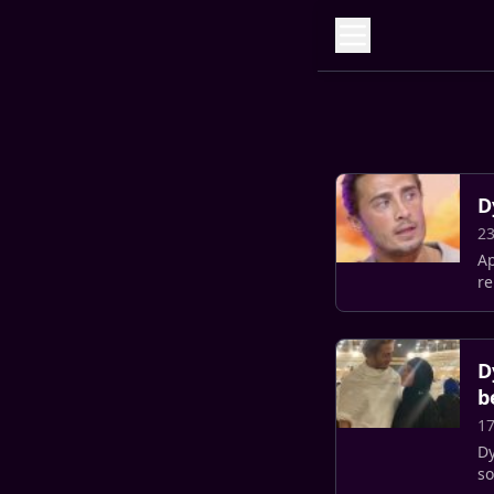
D
2
Ap
re
D
b
17
Dy
so