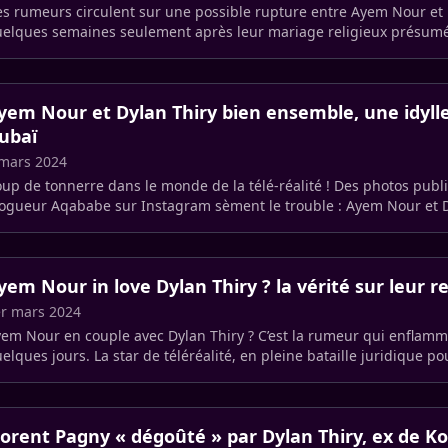
s rumeurs circulent sur une possible rupture entre Ayem Nour et 
elques semaines seulement après leur mariage religieux présumé.
nfirme.
yem Nour et Dylan Thiry bien ensemble, une idyll
ubaï
mars 2024
up de tonnerre dans le monde de la télé-réalité ! Des photos publi
ogueur Aqababe sur Instagram sèment le trouble : Ayem Nour et D
raient en (…)
yem Nour in love Dylan Thiry ? la vérité sur leur r
r mars 2024
em Nour en couple avec Dylan Thiry ? C’est la rumeur qui enflamme
elques jours. La star de téléréalité, en pleine bataille juridique p
n (…)
lorent Pagny « dégoûté » par Dylan Thiry, ex de K