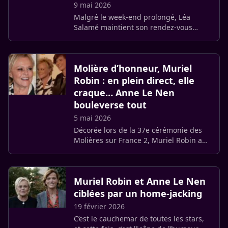
9 mai 2026
Malgré le week-end prolongé, Léa
Salamé maintient son rendez-vous
hebdomadaire sur France 2. Ce samedi
9 mai, l’animatrice reçoit un panel varié
de personnalités issues du (…)
Molière d’honneur, Muriel
Robin : en plein direct, elle
craque… Anne Le Nen
bouleverse tout
5 mai 2026
Décorée lors de la 37e cérémonie des
Molières sur France 2, Muriel Robin a
rendu un [hommage vibrant à ses
mentors et à son épouse, Anne Le Nen.
L’humoriste a également dévoilé (…)
Muriel Robin et Anne Le Nen
ciblées par un home-jacking
19 février 2026
C’est le cauchemar de toutes les stars,