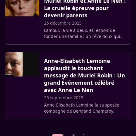
Muriel Robin et Anne Le Nen :
La cruelle épreuve pour
devenir parents
25 décembre 2023
L’amour, la vie à deux, et l’espoir de
fonder une famille : un rêve doux qui
s’est transformé en un parcours semé
d’embûches pour Muriel Robin et Anne
Le Nen. Dans prise de (…)
Anne-Elisabeth Lemoine
applaudit le touchant
message de Muriel Robin : Un
grand Événement célébré
avec Anne Le Nen
25 septembre 2023
Anne-Elisabeth Lemoine la supposée
compagne de Bertrand Chameroy
demeure présente sur les réseaux
sociaux. Pas question de commenter sa
vie personnelle.