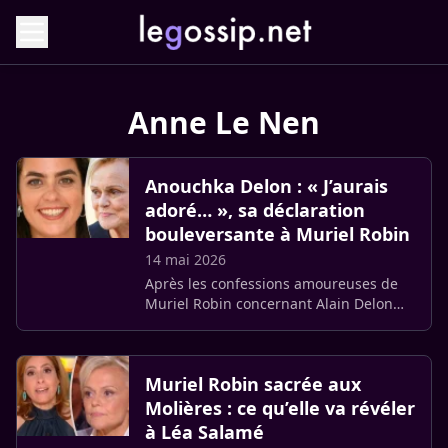
Anne Le Nen
Anouchka Delon : « J’aurais
adoré… », sa déclaration
bouleversante à Muriel Robin
14 mai 2026
Après les confessions amoureuses de
Muriel Robin concernant Alain Delon
sur le plateau de France 2, la fille du
Samouraï a réagi avec émotion. Ce
mercredi 13 mai, Anouchka (…)
Muriel Robin sacrée aux
Molières : ce qu’elle va révéler
à Léa Salamé