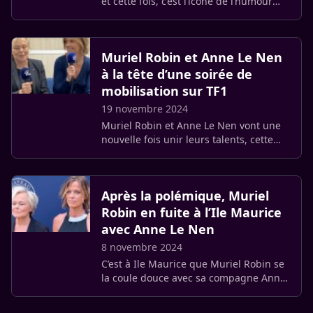
et cette fois, c’est l’icône de l’humour
qui a frôlé le pire. Selon nos
informations exclusives, Muriel Robin,
70 ans, et son épouse (…)
Muriel Robin et Anne Le Nen
à la tête d’une soirée de
mobilisation sur TF1
19 novembre 2024
Muriel Robin et Anne Le Nen vont une
nouvelle fois unir leurs talents, cette
fois-ci à la présentation d’une émission
spéciale sur TF1. Le 11 décembre
prochain, le couple (…)
Après la polémique, Muriel
Robin en fuite à l’Ile Maurice
avec Anne Le Nen
8 novembre 2024
C’est à Ile Maurice que Muriel Robin se
la coule douce avec sa compagne Anne
Le Nen. C’est une façon d’échapper à la
polémique provoquée par son récent