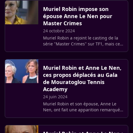
passage dans la saison 5 (…)
Muriel Robin impose son
épouse Anne Le Nen pour
Master Crimes
24 octobre 2024
Muriel Robin a rejoint le casting de la
série "Master Crimes" sur TF1, mais ce
n’est pas tout. L’actrice a posé une
condition pour intégrer la série : avoir
sa compagne, Anne (…)
Muriel Robin et Anne Le Nen,
ces propos déplacés au Gala
de Mouratoglou Tennis
Academy
24 juin 2024
Muriel Robin et son épouse, Anne Le
Nen, ont fait une apparition remarquée
au gala de charité de la Mouratoglou
Tennis Academy. Et elles ont essuyé
quelques critiques en raison (…)