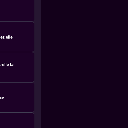
ez elle
elle la
ce