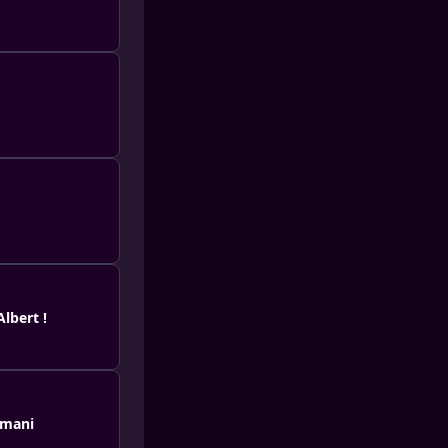
lbert !
rmani