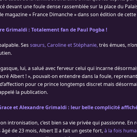
cé devant une foule dense rassemblée sur la place du Palai
 le magazine « France Dimanche » dans son édition de cette
e Grimaldi : Totalement fan de Paul Pogba !
 palpable. Ses
sœurs, Caroline et Stéphanie,
très émues, n’on
utien.
sque, lui, a salué avec ferveur celui qui incarne désormais 
acré Albert ! », pouvait-on entendre dans la foule, reprenant
 d’affection pour ce prince longtemps discret mais désormai
appelé la publication.
race et Alexandre Grimaldi : leur belle complicité affich
on intronisation, c’est bien sa vie privée qui passionne. En
 âgé de 23 mois, Albert II a fait un geste fort,
à la fois huma