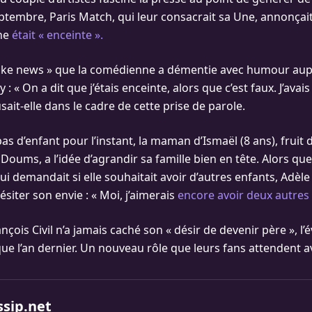
ptembre, Paris Match, qui leur consacrait sa Une, annonçait
ne
était « enceinte ».
ake news » que la comédienne a démentie avec humour aup
 : « On a dit que j’étais enceinte, alors que c’est faux. J’ava
usait-elle dans le cadre de cette prise de parole.
 pas d’enfant pour l’instant, la maman d’Ismaël (8 ans), frui
Doums, a l’idée d’agrandir sa famille bien en tête. Alors qu
lui demandait si elle souhaitait avoir d’autres enfants, Adè
ésiter son envie : « Moi, j’aimerais
encore avoir deux autres
nçois Civil n’a jamais caché son « désir de devenir père »,
que l’an dernier. Un nouveau rôle que leurs fans attendent a
ssip.net