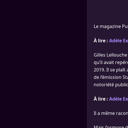
Le magazine Publ
À lire :
Adèle Ex
Gilles Lellouche
qu’il avait repé
2019. Il se plaî
de l’émission S
notoriété publiq
À lire :
Adèle Ex
Il a même racont
Mais l’osmose d