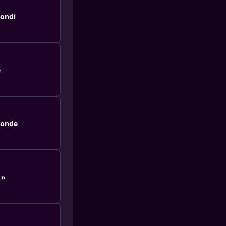
rondi
e
ronde
 »