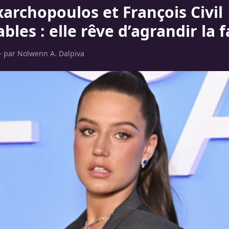
xarchopoulos et François Civil
bles : elle rêve d’agrandir la f
– par
Nolwenn A. Dalpiva