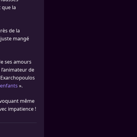
 que la
rès de la
is juste mangé
t de ses amours
e l’animateur de
le Exarchopoulos
 enfants
».
 l’évoquant même
vec impatience !