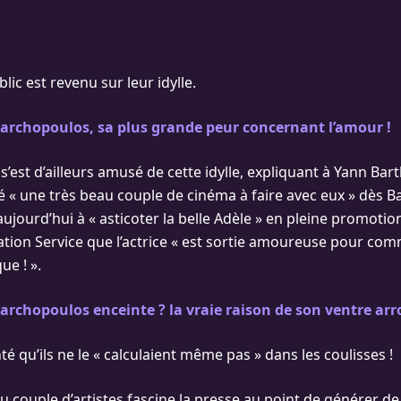
ic est revenu sur leur idylle.
archopoulos, sa plus grande peur concernant l’amour !
 s’est d’ailleurs amusé de cette idylle, expliquant à Yann Bart
ré « une très beau couple de cinéma à faire avec eux » dès 
t aujourd’hui à « asticoter la belle Adèle » en pleine promotio
tation Service que l’actrice « est sortie amoureuse pour com
ue ! ».
archopoulos enceinte ? la vraie raison de son ventre arr
é qu’ils ne le « calculaient même pas » dans les coulisses !
u couple d’artistes fascine la presse au point de générer de