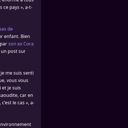
 ce pays », a-t-
pas de
r enfant. Bien
 par
son ex Cora
 un post sur
 je me suis senti
ue, vous vous
 et je suis
saoudite, car en
est le cas », a-
 environnement