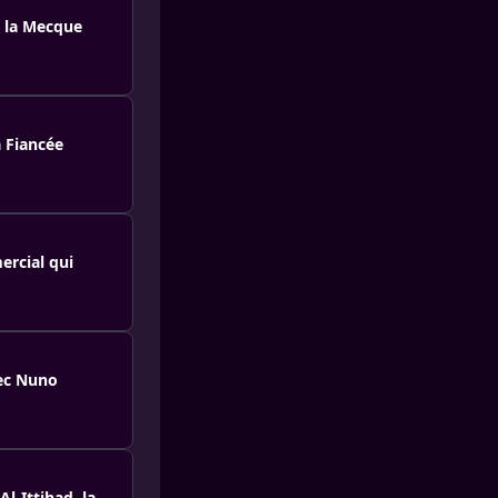
à la Mecque
 Fiancée
ercial qui
vec Nuno
l-Ittihad, la