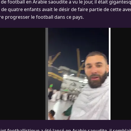
de football en Arabie saoudite a vu le jour, il était gigantes
de quatre enfants avait le désir de faire partie de cette ave
re progresser le football dans ce pays.
jet footballistique a été lancé en Arabie saoudite, il sembla