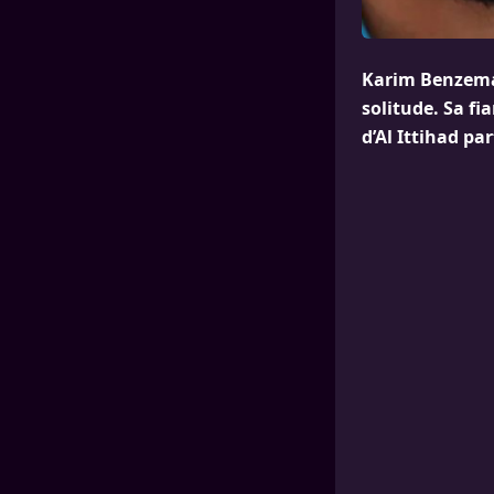
Karim Benzema 
solitude. Sa fi
d’Al Ittihad pa