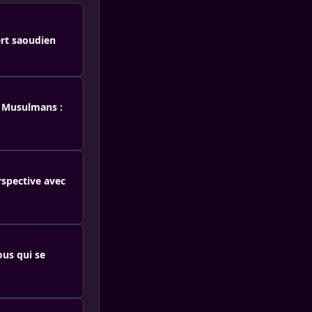
ert saoudien
s Musulmans :
spective avec
ous qui se