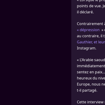
points de vue. J
il déclaré.
Contrairement à
« dépression
» 
au contraire, i
Gauthier, et leur
Instagram.
« L’Arabie saoud
immédiatement 
sentez en paix… 
heureux du nivea
Europe, nous ne
t-il partagé.
Cette intervie