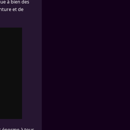
que à bien des
nture et de
it énorme à tous