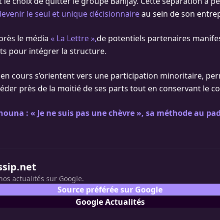
t le choix de quitter le groupe Banijay. Cette séparation a p
venir le seul et unique décisionnaire
au sein de son entrep
après le média
« La Lettre »,
de potentiels partenaires manife
ts pour intégrer la structure.
 en cours s’orientent vers une participation minoritaire, pe
éder près de la moitié de ses parts tout en conservant le co
nouna : « Je ne suis pas une chèvre », sa méthode au pad
ssip.net
nos actualités sur Google.
Source préférée sur Google
Google Actualités