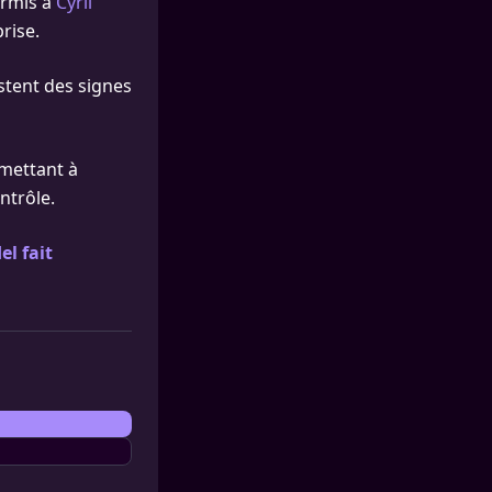
ermis à
Cyril
rise.
stent des signes
rmettant à
ntrôle.
el fait