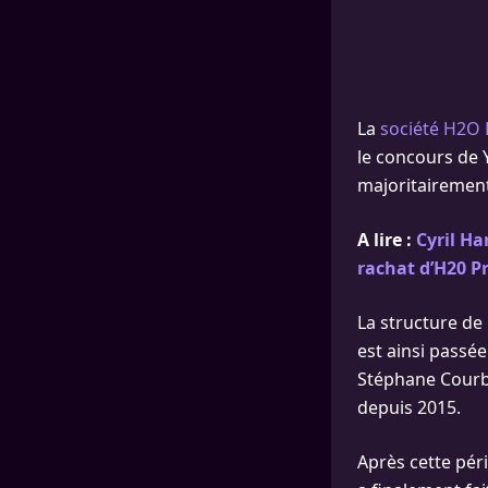
La
société H2O 
le concours de Y
majoritairement
A lire :
Cyril Ha
rachat d’H20 P
La structure de 
est ainsi passée
Stéphane Courbi
depuis 2015.
Après cette pér