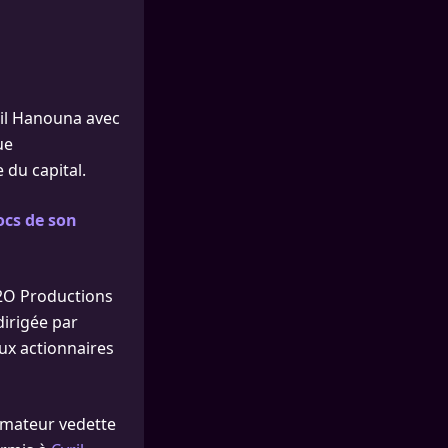
il Hanouna avec
ue
 du capital.
ocs de son
 H2O Productions
dirigée par
ux actionnaires
nimateur vedette