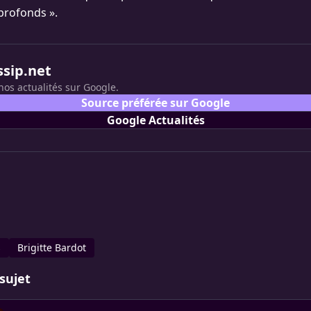
profonds ».
ssip.net
nos actualités sur Google.
Source préférée sur Google
Google Actualités
s
Brigitte Bardot
sujet