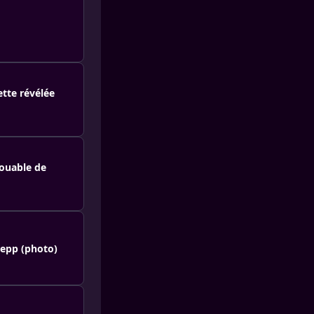
tte révélée
louable de
Depp (photo)