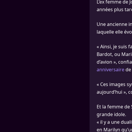
L’ex femme de J
années plus tard
Une ancienne in
laquelle elle év
« Ainsi, je suis
Bardot, ou Mari
d’avion », confi
anniversaire
de 
« Ces images sym
aujourd’hui », co
Et la femme de 
grande idole.
« il y a une dual
en Marilyn qu’u