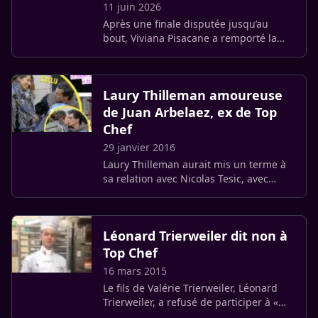
11 juin 2026
Après une finale disputée jusqu’au
bout, Viviana Pisacane a remporté la
[saison 17 de Top Chef sur M6. La
cheffe s’est imposée face à Alexy Algar-
Denos grâce au vote décisif (…)
Laury Thilleman amoureuse
de Juan Arbelaez, ex de Top
Chef
29 janvier 2016
Laury Thilleman aurait mis un terme à
sa relation avec Nicolas Tesic, avec
lequel elle officialisé l’an dernier la
relation pour s’enticher d’un ex
candidat de Top Chef.
Léonard Trierweiler dit non à
Top Chef
16 mars 2015
Le fils de Valérie Trierweiler, Léonard
Trierweiler, a refusé de participer à «
Objectif Top Chef », le programme de «