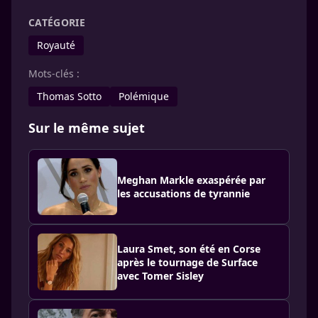
CATÉGORIE
Royauté
Mots-clés :
Thomas Sotto
Polémique
Sur le même sujet
Meghan Markle exaspérée par
les accusations de tyrannie
Laura Smet, son été en Corse
après le tournage de Surface
avec Tomer Sisley