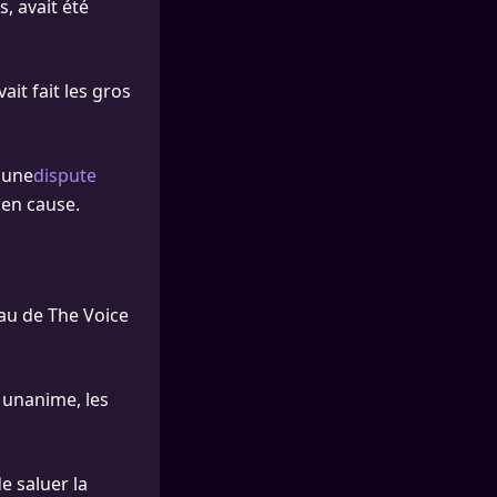
, avait été
ait fait les gros
à une
dispute
 en cause.
eau de The Voice
n unanime, les
e saluer la