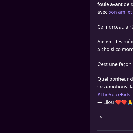
foule avant de s
avec
son ami et
Ce morceau a rés
Absent des médi
a choisi ce mom
C’est une façon
Quel bonheur d'a
ses émotions, la
#TheVoiceKids
— Lilou ❤❤🙏
">