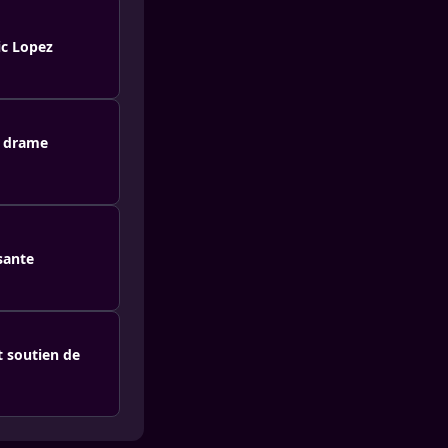
ic Lopez
n drame
sante
t soutien de