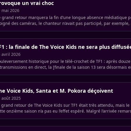
rovoque un vrai choc
 mai 2026
 grand retour marquera la fin d’une longue absence médiatique po
oigné des caméras, le chanteur n’avait pas participé, par exemple, 
ison de (…)
F1 : la finale de The Voice Kids ne sera plus diffusé
 avril 2026
uleversement historique pour le télé-crochet de TF1 : après douze
transmissions en direct, la [finale de la saison 13 sera désormais 
hangement (…)
he Voice Kids, Santa et M. Pokora déçoivent
 août 2025
 grand retour de The Voice Kids sur TF1 était très attendu, mais l
tte onzième saison n’a pas eu l’effet espéré. Malgré l’arrivée rema
ns le (…)