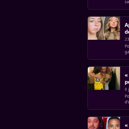
sa
co
A
d
23
Po
ga
mâ
«
p
8 
Po
«