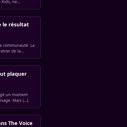
 Kids, ne
 le résultat
 sa communauté. La
ation de la
out plaquer
rtagé un moment
d’une rare complicité avec son fils dont il n’a toujours pas dévoilé le visage. Mais (…)
ans The Voice