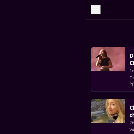
D
C
1e
De
ép
ét
C
c
26
Vi