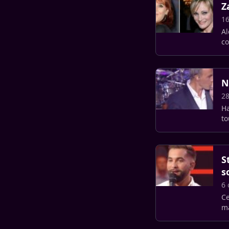
Z
16
Al
co
N
28
Ha
to
S
s
6 
Ce
ma
pe