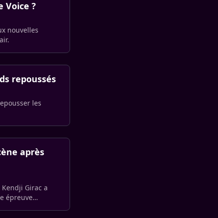
e Voice ?
ux nouvelles
ir.
ids repoussés
repousser les
scène après
 Kendji Girac a
ne épreuve