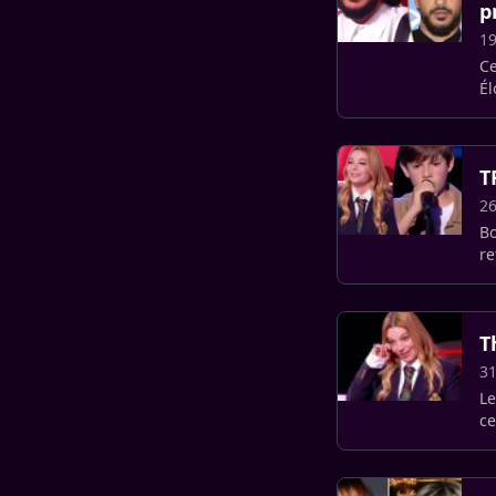
p
19
Ce
Él
sa
T
26
Bo
re
c
T
31
Le
ce
da