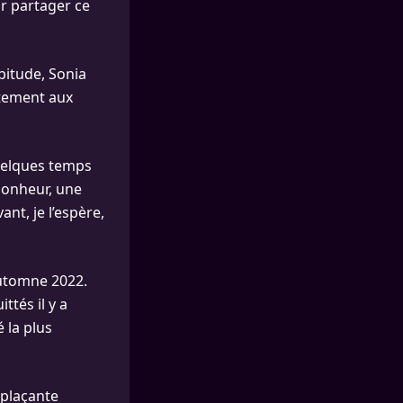
ur partager ce
bitude, Sonia
ctement aux
quelques temps
 bonheur, une
nt, je l’espère,
utomne 2022.
tés il y a
é la plus
mplaçante