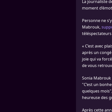
La journaliste 
moment d’émoti
Personne ne s’y
Mabrouk,
supp
téléspectateur
« C’est avec pl
après un congé m
joie qui va forc
de vous retrouv
Sonia Mabrouk 
"C’est un bonhe
quelques mois", a
heureuse des g
Après cette an