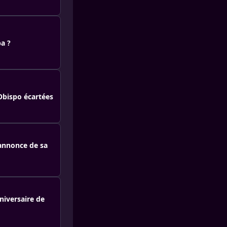
a ?
Obispo écartées
'annonce de sa
niversaire de