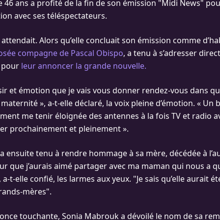
de 46 ans a profité de la fin de son émission "Midi News" po
on avec ses téléspectateurs.
 attendait. Alors qu’elle concluait son émission comme d’ha
osée compagne de Pascal Obispo
, a tenu à s’adresser dire
s pour
leur annoncer la grande nouvelle.
aisir et émotion que je vais vous donner rendez-vous dans 
aternité », a-t-elle déclaré, la voix pleine d’émotion. « Un
ément me tenir éloignée des antennes à la fois TV et radio ava
er prochainement et pleinement ».
a ensuite tenu à rendre hommage à sa mère, décédée à l’a
ur que j’aurais aimé partager avec ma maman qui nous a quit
-t-elle confié, les larmes aux yeux. "Je sais qu’elle aurait ét
rands-mères".
nonce touchante, Sonia Mabrouk a dévoilé le nom de sa re