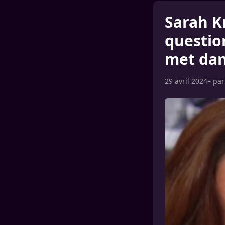
Sarah K
questio
met dan
29 avril 2024
– pa