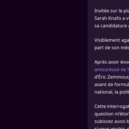
Invitée sur le p
Sarah Knafo a 
sa candidature 
Visiblement aga
part de son mé
Après avoir év
amoureuse de 
d’Éric Zemmour, 
avant de formul
national, la poli
Cette interrogat
question m’éton
subissez aussi b
si vous voulez, 