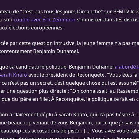
lateau de "C’est pas tous les jours Dimanche" sur BFMTV le 28
vu son
couple avec Éric Zemmour
s’immiscer dans les discu
aux élections européennes.
cée par cette question intrusive, la jeune femme n’a pas m
contentement Benjamin Duhamel.
oqué sa candidature politique, Benjamin Duhamel
a abordé l
Sarah Knafo
avec le président de Reconquête. "Vous êtes l
ce n’est pas un secret, c’est quelque chose qui est assumé", a
er une question plus directe : "On connaissait, au Rassem
tique du ’père en fille’. À Reconquête, la politique se fait en 
ion a clairement déplu à Sarah Knafo, qui n’a pas hésité à ri
ne beaucoup venant de vous Benjamin, parce que je sais q
eaucoup ces accusations de piston [...] Vous avez votre tale
on peut aborder mon parcours", a-t-elle lancé, soulignant le