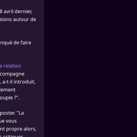
 avril dernier,
ssions autour de
anqué de faire
a relation
a compagne
-t-il introduit,
blement
couple ?".
poster. "La
ue vous
nt propre alors,
s critiques