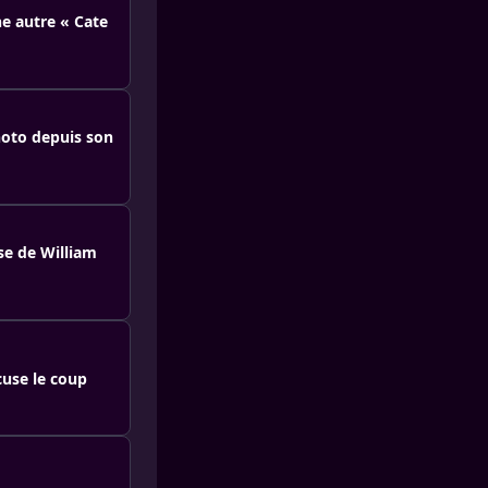
ne autre « Cate
hoto depuis son
se de William
cuse le coup