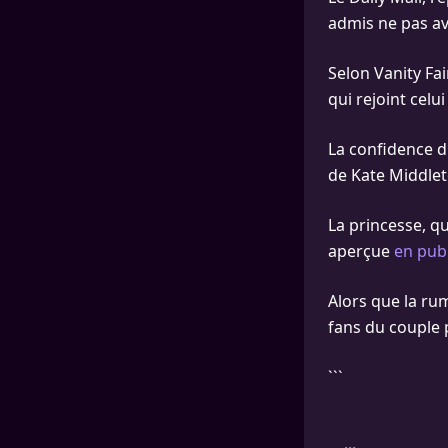
admis ne pas avo
Selon Vanity Fa
qui rejoint celu
La confidence d
de Kate Middlet
La princesse, qu
aperçue
en publ
Alors que la rum
fans du couple p
```
...