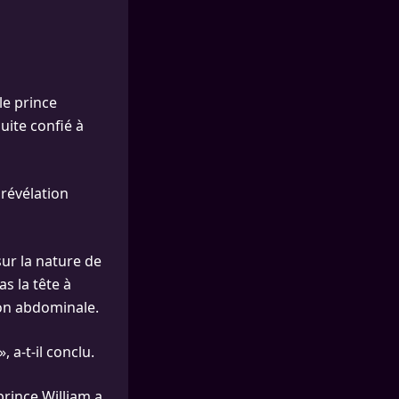
le prince
uite confié à
 révélation
sur la nature de
s la tête à
ion abdominale.
, a-t-il conclu.
prince William a