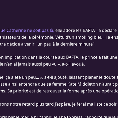
ue Catherine ne soit pas là,
elle adore les BAFTA", a déclaré 
anisateurs de la cérémonie. Vêtu d’un smoking bleu, il a ens
tre décidé à venir "un peu à la dernière minute".
n implication dans la course aux BAFTA, le prince a fait une
e n’en ai jamais aussi peu vu », a-t-il avoué.
 ça a été un peu... », a-t-il ajouté, laissant planer le doute 
aisse ainsi entendre que sa femme Kate Middleton n’aurait pa
lms. Sa priorité est de retrouver la forme après une opérat
ns notre retard plus tard j’espère, je ferai ma liste ce soir »
epris par le média britannique The Express, rapporte que le 