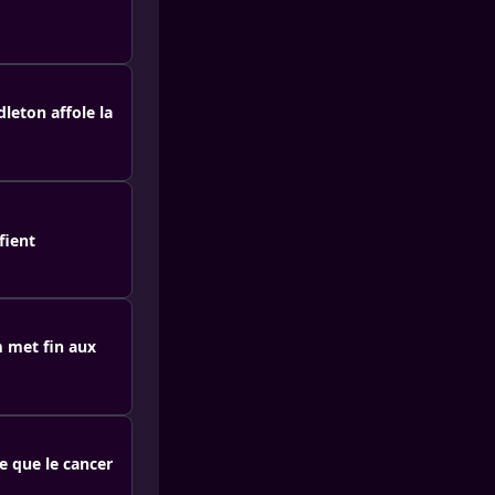
dleton affole la
fient
m met fin aux
re que le cancer