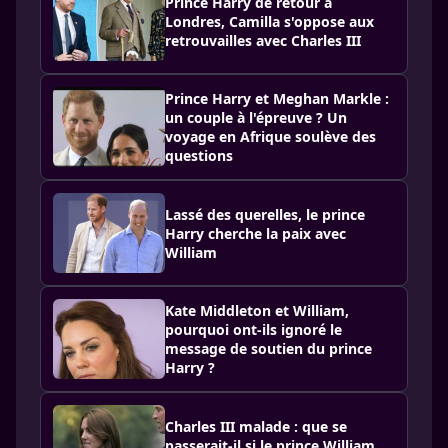
Prince Harry de retour à
Londres, Camilla s'oppose aux
retrouvailles avec Charles III
Prince Harry et Meghan Markle :
un couple à l'épreuve ? Un
voyage en Afrique soulève des
questions
Lassé des querelles, le prince
Harry cherche la paix avec
William
Kate Middleton et William,
pourquoi ont-ils ignoré le
message de soutien du prince
Harry ?
Charles III malade : que se
passerait-il si le prince William