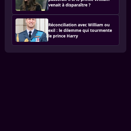
venait à disparaître ?
Réconciliation avec William ou
exil : le dilemme qui tourmente
le prince Harry