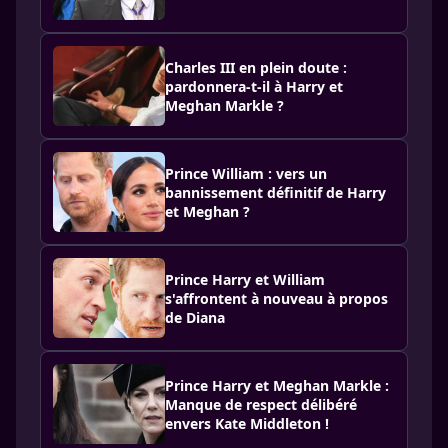
Charles III en plein doute :
pardonnera-t-il à Harry et
Meghan Markle ?
Prince William : vers un
bannissement définitif de Harry
et Meghan ?
Prince Harry et William
s'affrontent à nouveau à propos
de Diana
Prince Harry et Meghan Markle :
Manque de respect délibéré
envers Kate Middleton !