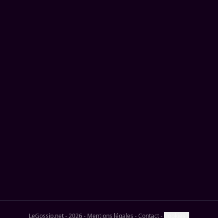
LeGossip.net - 2026
-
Mentions légales
-
Contact
-
Cookies ?