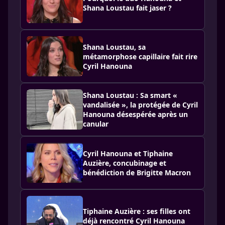
Shana Loustau fait jaser ?
Shana Loustau, sa
métamorphose capillaire fait rire
Cyril Hanouna
Shana Loustau : Sa smart «
vandalisée », la protégée de Cyril
Hanouna désespérée après un
canular
Cyril Hanouna et Tiphaine
Auzière, concubinage et
bénédiction de Brigitte Macron
Tiphaine Auzière : ses filles ont
déjà rencontré Cyril Hanouna