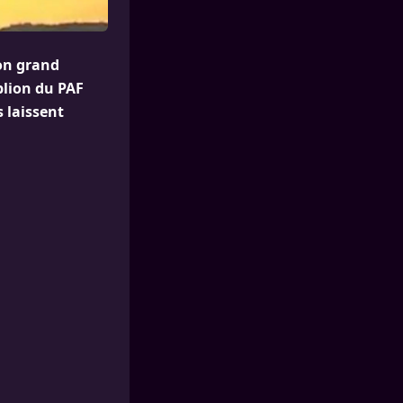
son grand
ublion du PAF
 laissent