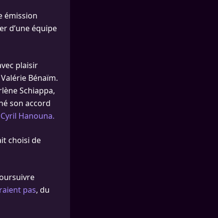
e émission
rer d’une équipe
vec plaisir
 Valérie Bénaïm.
arlène Schiappa,
nné son accord
 Cyril Hanouna.
it choisi de
poursuivre
eraient pas
, du