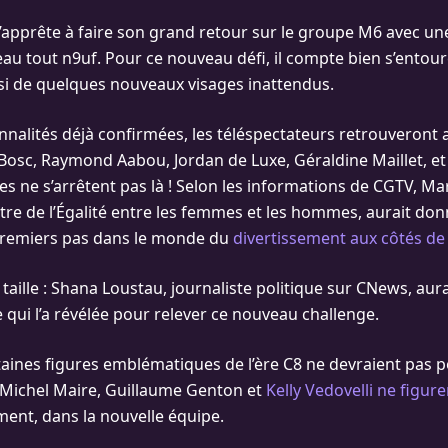
’apprête à faire son grand retour sur le groupe M6 avec un
beau tout n9uf. Pour ce nouveau défi, il compte bien s’entou
ssi de quelques nouveaux visages inattendus.
nnalités déjà confirmées, les téléspectateurs retrouveront a
-Bosc, Raymond Aabou, Jordan de Luxe, Géraldine Maillet, et
es ne s’arrêtent pas là ! Selon les informations de CGTV, M
stre de l’Égalité entre les femmes et les hommes, aurait do
 premiers pas dans le monde du
divertissement aux côtés de
taille : Shana Loustau, journaliste politique sur CNews, aura
e qui l’a révélée pour relever ce nouveau challenge.
aines figures emblématiques de l’ère C8 ne devraient pas 
n-Michel Maire, Guillaume Genton et
Kelly Vedovelli ne figur
ment, dans la nouvelle équipe.