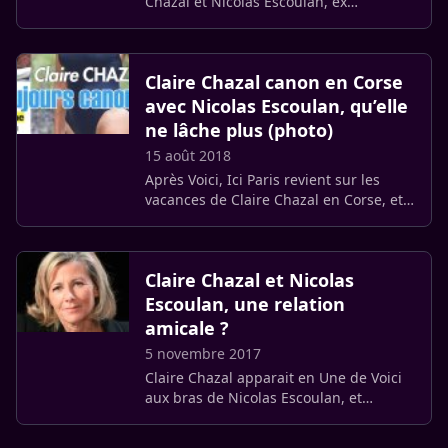
Chazal et Nicolas Escoulan, ex
journaliste d’Europe 1, le magazine "Ici
Paris" y revient cette semaine.
Claire Chazal canon en Corse
avec Nicolas Escoulan, qu’elle
ne lâche plus (photo)
15 août 2018
Après Voici, Ici Paris revient sur les
vacances de Claire Chazal en Corse, et
nous apprend qu’elle était accompagné
de son ami, le journaliste Nicolas
Escoulan, avec lequel (…)
Claire Chazal et Nicolas
Escoulan, une relation
amicale ?
5 novembre 2017
Claire Chazal apparait en Une de Voici
aux bras de Nicolas Escoulan, et
prétend que la journaliste « n’est plus
seule ».