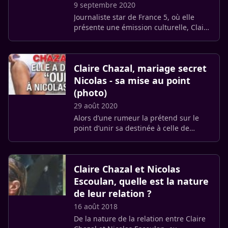
9 septembre 2020
Journaliste star de France 5, où elle
présente une émission culturelle, Claire
Chazal serait confrontée à une rupture.
La fin de son "histoire" avec Nicolas
Escoulan avec (…)
Claire Chazal, mariage secret
Nicolas - sa mise au point
(photo)
29 août 2020
Alors d’une rumeur la prétend sur le
point d’unir sa destinée à celle de
Nicolas Escoulan avec qui elle s’était
affichée hyper complice, Claire Chazal
ignore les questions sur (…)
Claire Chazal et Nicolas
Escoulan, quelle est la nature
de leur relation ?
16 août 2018
De la nature de la relation entre Claire