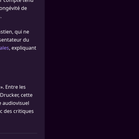
er compte tenu
 longévité de
.
stien, qui ne
ésentateur du
ales
, expliquant
». Entre les
Drucker, cette
 audiovisuel
c des critiques