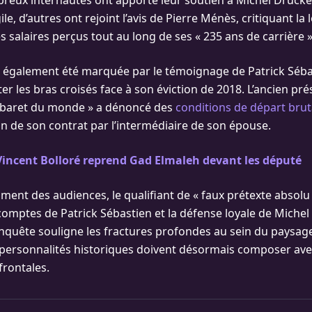
mbreux internautes ont apporté leur soutien à Michel Druck
ile, d’autres ont rejoint l’avis de Pierre Ménès, critiquant la
es salaires perçus tout au long de ses « 235 ans de carrière »
a également été marquée par le témoignage de Patrick Séba
er les bras croisés face à son éviction de 2018. L’ancien pr
abaret du monde » a dénoncé des
conditions de départ brut
fin de son contrat par l’intermédiaire de son épouse.
incent Bolloré reprend Gad Elmaleh devant les député
gument des audiences, le qualifiant de « faux prétexte absolu 
omptes de Patrick Sébastien et la défense loyale de Michel 
quête souligne les fractures profondes au sein du paysage
s personnalités historiques doivent désormais composer ave
frontales.