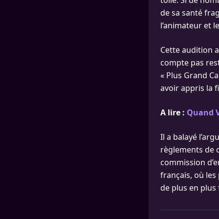
toile. Si de no
de sa santé frag
l’animateur et l
Cette audition 
compte pas rest
« Plus Grand C
avoir appris la 
A lire :
Quand V
Il a balayé l’ar
règlements de c
commission d’en
français, où le
de plus en plus 