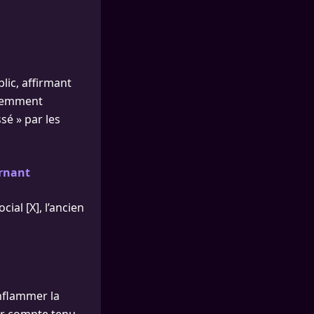
lic, affirmant
idemment
sé » par les
urnant
ial [X], l’ancien
enflammer la