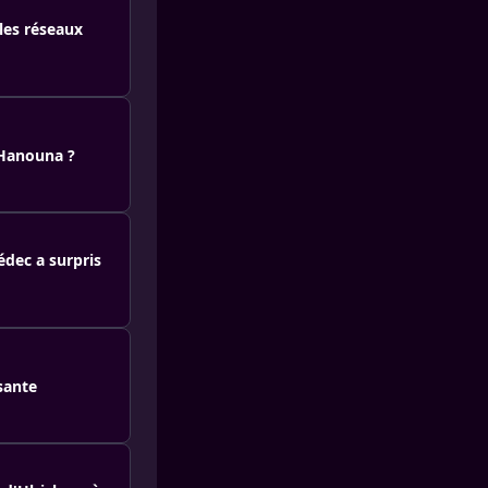
 les réseaux
 Hanouna ?
dec a surpris
sante