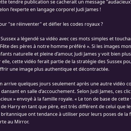
ette tendre publication se cacherait un message "audacieux"
selon l’experte en langage corporel Judi James !
ur "se réinventer" et défier les codes royaux ?
Sussex a légendé sa vidéo avec ces mots simples et touchan
 Fête des pères à notre homme préféré ». Si les images mo
fants naturelle et pleine d’amour, Judi James y voit bien plu
le, cette vidéo ferait partie de la stratégie des Sussex po
offrir une image plus authentique et décontractée.
on arrive quelques jours seulement après une autre vidéo c
ansant en salle d’accouchement. Selon Judi James, ces cli
eux » envoyé à la famille royale. « Le ton de base de cette 
s de Harry en tant que père, est très différent de celui que
e britannique ont tendance à utiliser pour leurs poses de la 
rte au Mirror.