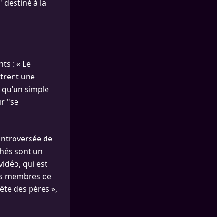
 destiné à la
ts : « Le
ntrent une
s qu’un simple
ur "se
ontroversée de
chés sont un
vidéo, qui est
 les membres de
fête des pères »,