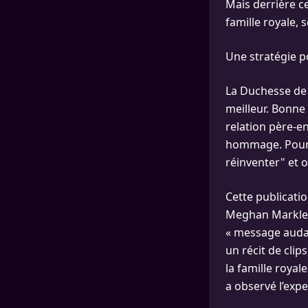
Mais derrière c
famille royale, 
Une stratégie po
La Duchesse de 
meilleur. Bonne
relation père-en
hommage. Pour el
réinventer" et 
Cette publicati
Meghan Markle d
« message audaci
un récit de clip
la famille royal
a observé l’expe