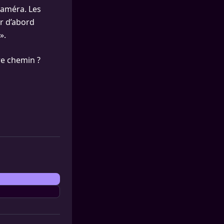
caméra. Les
r d’abord
».
re chemin ?