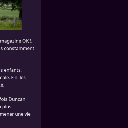
u magazine OK !.
 pas constamment
rs enfants,
ale. Fini les
té.
 fois Duncan
n plus
 mener une vie