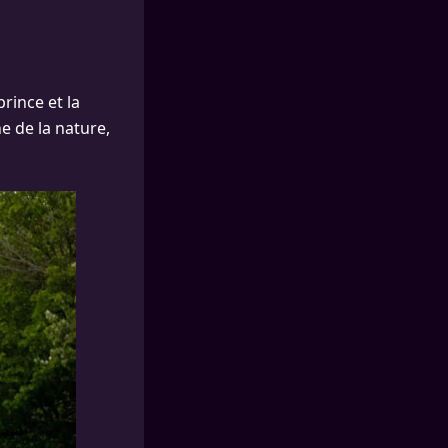
rince et la
e de la nature,