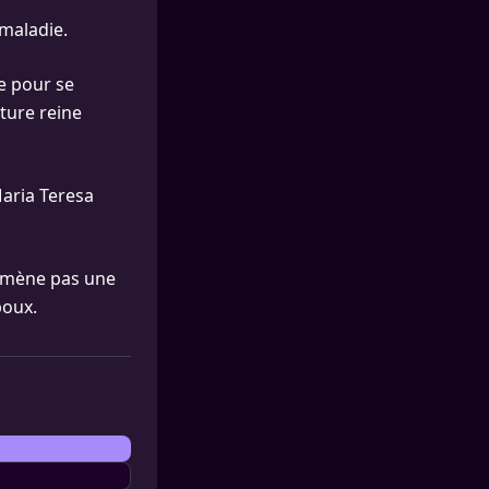
 maladie.
re pour se
uture reine
Maria Teresa
 mène pas une
poux.