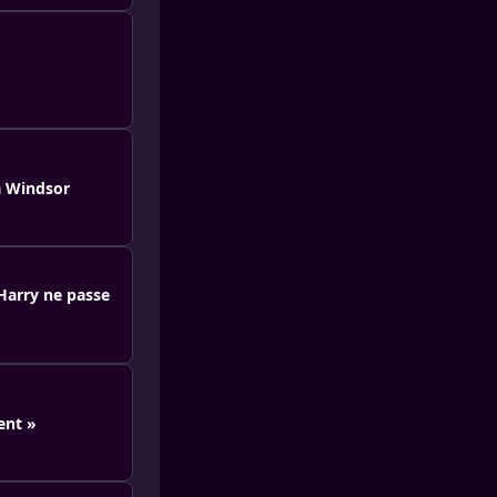
à Windsor
Harry ne passe
ent »