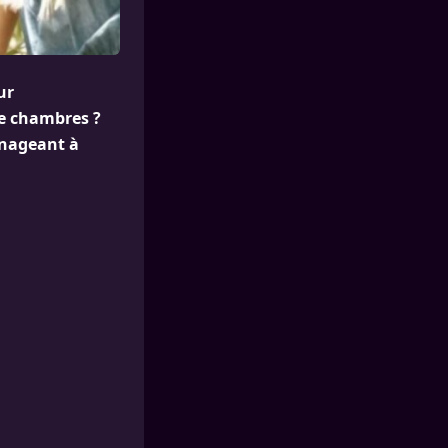
ur
re chambres ?
énageant à