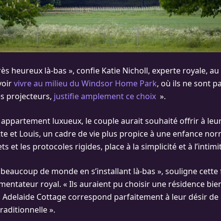
 très heureux là-bas », confie Katie Nicholl, experte royale, a
voir
vivre au milieu du Windsor Home Park
, où ils ne sont
es projecteurs,
justifie amplement ce choix
».
 appartement luxueux, le couple aurait souhaité offrir à leu
e et Louis, un cadre de vie plus propice à une enfance norm
s et les protocoles rigides, place à la simplicité et à l’intimi
s beaucoup de monde en s’installant là-bas », souligne cette
ntateur royal. « Ils auraient pu choisir une résidence bie
 Adelaide Cottage correspond parfaitement à leur désir de
raditionnelle ».