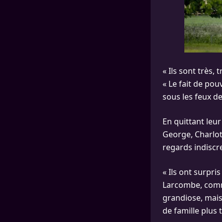
« Ils sont très,
« Le fait de pou
sous les feux d
En quittant leur
George, Charlott
regards indiscret
« Ils ont surpri
Larcombe, comme
grandiose, mais
de famille plus t