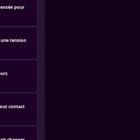
 pensée pour
 une tension
eurs
tout contact
rait changer