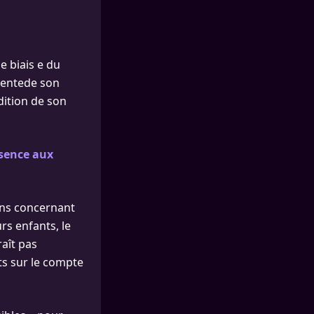
e biais e du
 ventede son
édition de son
sence aux
ons concernant
rs enfants, le
raît pas
ts sur le compte