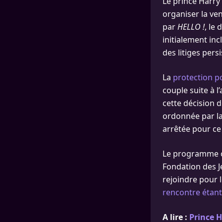
Le prince Harry 
organiser la ve
par
HELLO !
, le
initialement in
des litiges persi
La
protection p
couple suite à l
cette décision 
ordonnée par la 
arrêtée pour ce 
Le programme of
Fondation des J
rejoindre pour 
rencontre étant 
A lire :
Prince H