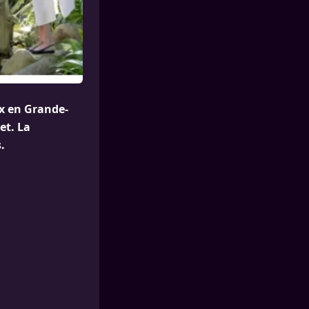
ex en Grande-
et. La
.