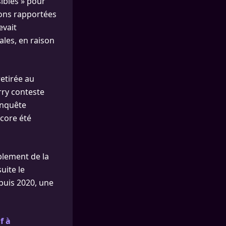
sibles » pour
ions rapportées
evait
ales, en raison
retirée au
rry conteste
enquête
ncore été
blement de la
uite le
puis 2020, une
f à