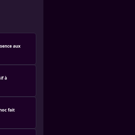
bsence aux
if à
hoc fait