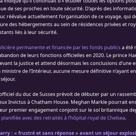
a indiqué qu’il continuait d’« étudier toutes les options pos
nue de ses proches en toute sécurité. D’après des informat
 duc réévalue actuellement l’organisation de ce voyage, qui d
clure des hébergements au sein de résidences privées et roy
stants liés à leur sécurité.
olicière permanente et financée par les fonds publics
a été 
’abandon de leurs fonctions officielles en 2020. Le prince Ha
devant la justice et attend désormais les conclusions d’une 
ministre de l’Intérieur, aucune mesure définitive n’ayant e
séjour.
ficiel du duc de Sussex prévoit de débuter par un rassem
eux Invictus à Chatham House. Meghan Markle pourrait ens
leur premier engagement conjoint sur le sol britannique de
planifiée avec des retraités à l’hôpital royal de Chelsea
.
arry : « frustré et sans réponse » avant un séjour explosi