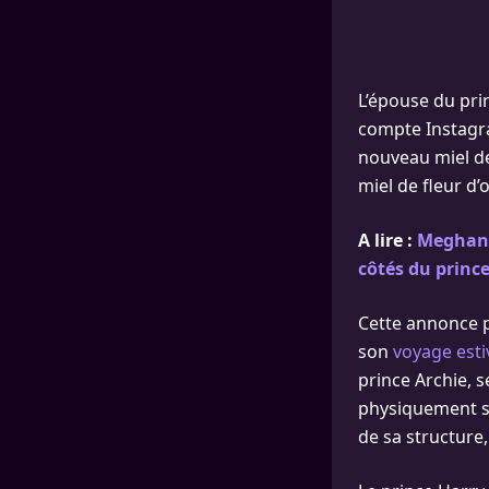
L’épouse du pri
compte Instagra
nouveau miel de 
miel de fleur d’
A lire :
Meghan 
côtés du princ
Cette annonce p
son
voyage est
prince Archie, s
physiquement su
de sa structure