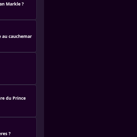
han Markle ?
ne au cauchemar
re du Prince
ères ?