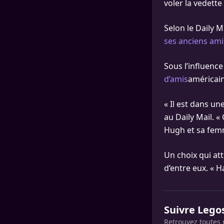
voler la vedett
Selon le Daily M
ses anciens ami
Sous l’influenc
d’amis
américain
« Il est dans u
au Daily Mail. «
Hugh et sa femm
Un choix qui att
d’entre eux. « 
Suivre Lego
Retrouvez toutes 