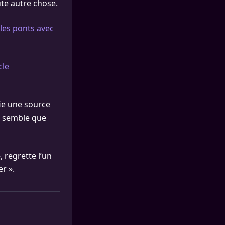
te autre chose.
les ponts avec
cle
fie une source
il semble que
 regrette l’un
r ».