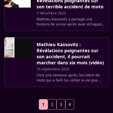
Révélations poignantes sur
son terrible accident de moto
7 décembre 2023
Mathieu Kassovitz a partagé une
histoire de survie après avoir échappé
de peu à un accident de moto grave en
septembre dernier.
Mathieu Kassovitz :
Révélations poignantes sur
son accident, il pourrait
marcher dans six mois (vidéo)
10 septembre 2023
C’est une semaine après l’accident de
moto qui a failli lui coûter la vie que
Mathieu Kassovitz a choisi de briser le
silence. L’acteur et réalisateur français a
ouvert son (…)
1
2
3
4