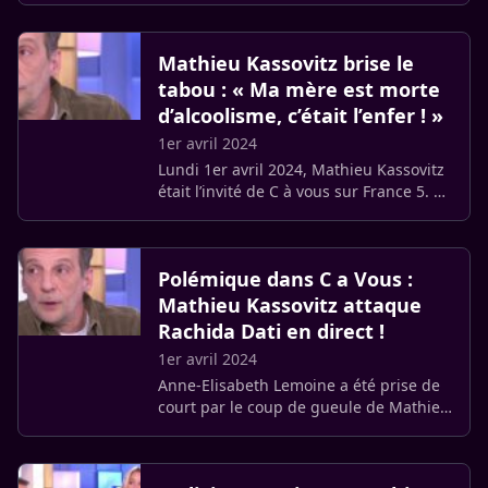
législatives. Non, il ne votera pas pour
ce parti d’extrême (…)
Mathieu Kassovitz brise le
tabou : « Ma mère est morte
d’alcoolisme, c’était l’enfer ! »
1er avril 2024
Lundi 1er avril 2024, Mathieu Kassovitz
était l’invité de C à vous sur France 5. En
pleine promotion de son enquête sur le
cannabis, il a provoqué une onde de
choc en évoquant (…)
Polémique dans C a Vous :
Mathieu Kassovitz attaque
Rachida Dati en direct !
1er avril 2024
Anne-Elisabeth Lemoine a été prise de
court par le coup de gueule de Mathieu
Kassovitz sur le plateau de C à vous,
l’émission proposée par Anne-Elisabeth
Lemoine sur France 5. (…)