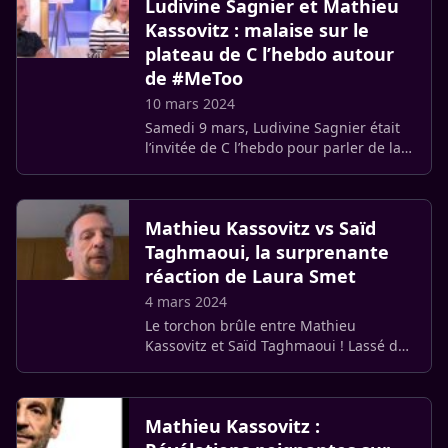
Ludivine Sagnier et Mathieu
Kassovitz : malaise sur le
plateau de C l’hebdo autour
de #MeToo
10 mars 2024
Samedi 9 mars, Ludivine Sagnier était
l’invitée de C l’hebdo pour parler de la
pièce "Le Consentement". L’occasion
pour elle d’aborder le mouvement
#MeToo et de mettre (…)
Mathieu Kassovitz vs Saïd
Taghmaoui, la surprenante
réaction de Laura Smet
4 mars 2024
Le torchon brûle entre Mathieu
Kassovitz et Saïd Taghmaoui ! Lassé des
attaques incessantes de son ancien
acolyte, le réalisateur de La Haine a
proposé à l’acteur un combat de (…)
Mathieu Kassovitz :