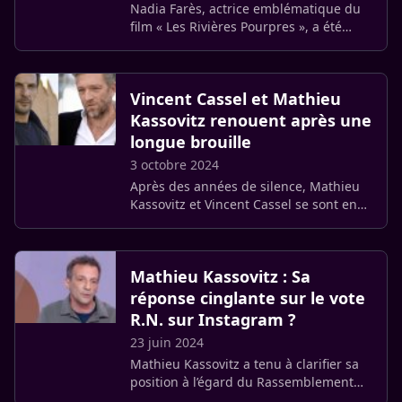
Nadia Farès, actrice emblématique du
film « Les Rivières Pourpres », a été
placée en coma artificiel après un
accident de baignade survenu samedi à
Paris. Son pronostic vital (…)
Vincent Cassel et Mathieu
Kassovitz renouent après une
longue brouille
3 octobre 2024
Après des années de silence, Mathieu
Kassovitz et Vincent Cassel se sont enfin
retrouvés. C’est l’accident de moto
survenu en septembre 2023 dont a été
victime le réalisateur (…)
Mathieu Kassovitz : Sa
réponse cinglante sur le vote
R.N. sur Instagram ?
23 juin 2024
Mathieu Kassovitz a tenu à clarifier sa
position à l’égard du Rassemblement
National, à quelques jours des élections