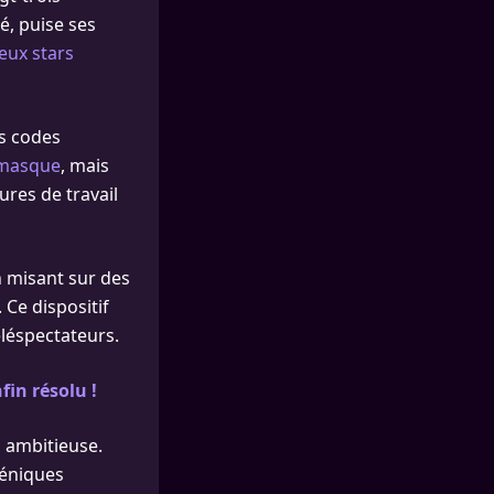
é, puise ses
eux stars
es codes
 masque
, mais
res de travail
n misant sur des
Ce dispositif
éléspectateurs.
fin résolu !
n ambitieuse.
céniques