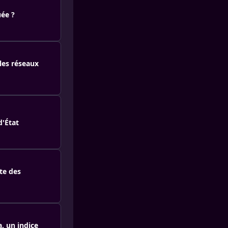
uée ?
 les réseaux
d'État
te des
, un indice