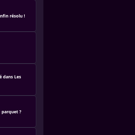
fin résolu !
é dans Les
u parquet ?