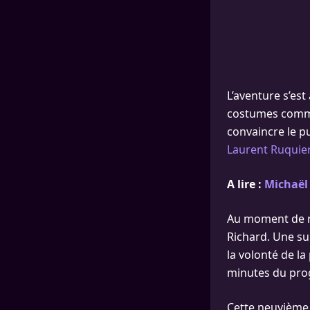
L’aventure s’est
costumes comme 
convaincre le p
Laurent Ruquier
A lire :
Michaël 
Au moment de re
Richard. Une sur
la volonté de l
minutes du pr
Cette neuvième 