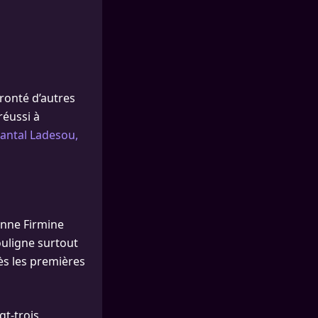
fronté d’autres
éussi à
antal Ladesou,
enne Firmine
ouligne surtout
ès les premières
gt-trois