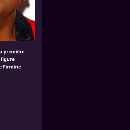
sa première
 figure
e Firmine