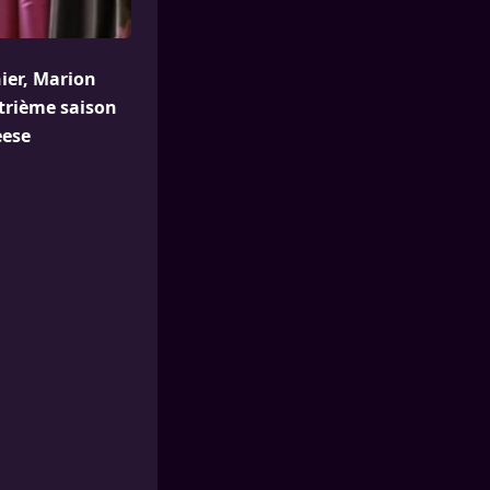
nier, Marion
atrième saison
eese