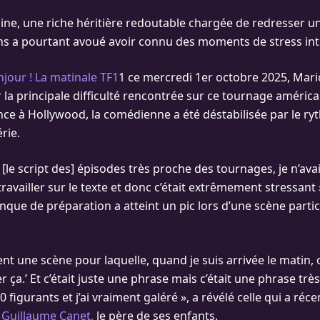
line, une riche héritière redoutable chargée de redresser 
 ans a pourtant avoué avoir connu des moments de stress in
jour ! La matinale TF1
1 ce mercredi 1er octobre 2025, Mari
r la principale difficulté rencontrée sur ce tournage améric
ce à Hollywood, la comédienne a été déstabilisée par le ryt
rie.
 [le script des] épisodes très proche des tournages, je n’av
availler sur le texte et donc c’était extrêmement stressant »,
nque de préparation a atteint un pic lors d’une scène parti
nt une scène pour laquelle, quand je suis arrivée le matin, o
r ça.’ Et c’était juste une phrase mais c’était une phrase trè
00 figurants et j’ai vraiment galéré », a révélé celle qui a r
c Guillaume Canet,
le père de ses enfants.