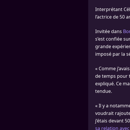
Interprétant Cé
l’actrice de 50
Invitée dans
Bon
s’est confiée su
grande expérien
imposé par la sé
« Comme j’avais
de temps pour tr
expliqué. Ce ma
tendue.
« Il y a notamme
voudrait rajoute
j’étais devant 5
sa relation ave