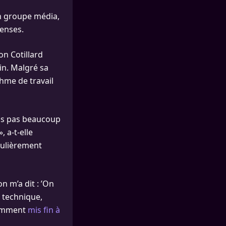
un groupe média,
tenses.
on Cotillard
ain. Malgré sa
hme de travail
ais pas beaucoup
 a-t-elle
culièrement
n m’a dit : ’On
s technique,
écemment
mis fin à