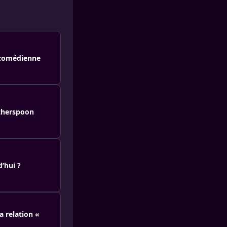
e comédienne
itherspoon
d’hui ?
sa relation «