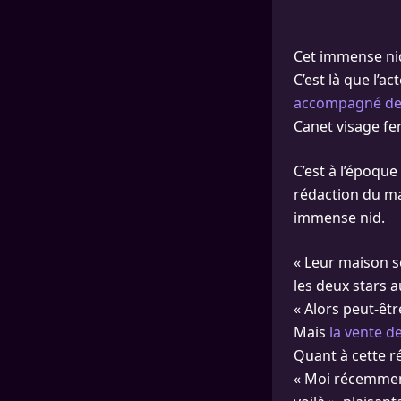
Cet immense nid
C’est là que l’a
accompagné de 
Canet visage fe
C’est à l’époque
rédaction du ma
immense nid.
« Leur maison se
les deux stars a
« Alors peut-être
Mais
la vente d
Quant à cette ré
« Moi récemment