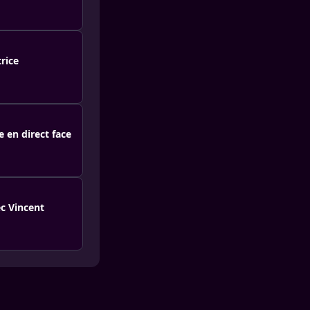
rice
e en direct face
ec Vincent