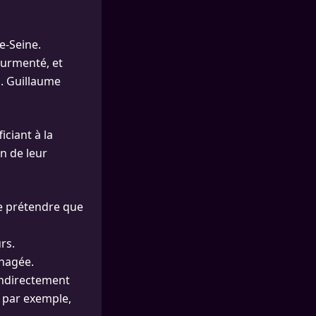
e-Seine.
ourmenté, et
i. Guillaume
iciant à la
n de leur
 de prétendre que
urs.
énagée.
 indirectement
, par exemple,