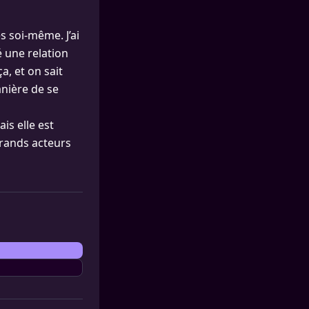
s soi-même. J’ai
é une relation
a, et on sait
anière de se
is elle est
grands acteurs