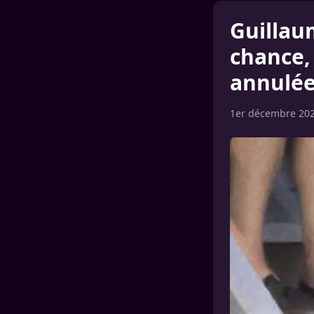
Guillau
chance,
annulé
1er décembre 20