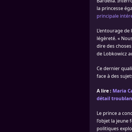
Bardella. Interr
la princesse éga
principale intér
L’entourage de l
légèreté. « Nous 
dire des choses 
de Lobkowicz a
Ce dernier quali
face à des sujet
A lire :
Maria Ca
détail troublan
Le prince a con
l’objet la jeune
politiques explo