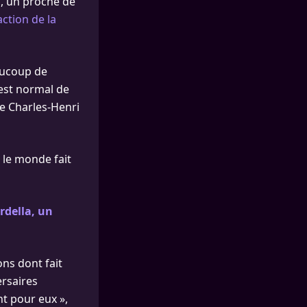
z, un proche de
action de la
eaucoup de
c’est normal de
ce Charles-Henri
e le monde fait
ardella, un
ons dont fait
ersaires
nt pour eux »,