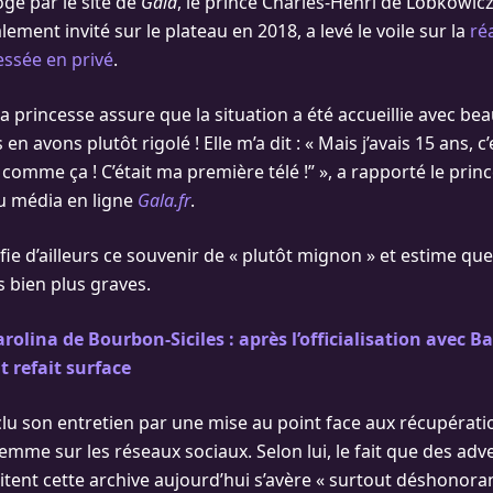
ogé par le site de
Gala
, le prince Charles-Henri de Lobkowic
lement invité sur le plateau en 2018, a levé le voile sur la
ré
essée en privé
.
a princesse assure que la situation a été accueillie avec b
en avons plutôt rigolé ! Elle m’a dit : « Mais j’avais 15 ans, 
comme ça ! C’était ma première télé !” », a rapporté le prin
u média en ligne
Gala.fr
.
fie d’ailleurs ce souvenir de « plutôt mignon » et estime qu
s bien plus graves.
rolina de Bourbon-Siciles : après l’officialisation avec B
t refait surface
clu son entretien par une mise au point face aux récupérati
 femme sur les réseaux sociaux. Selon lui, le fait que des adv
itent cette archive aujourd’hui s’avère « surtout déshonora