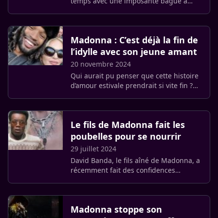
temps avec une imposante bague à
l’annulaire gauche sur ses derniers
posts, et ce, systématiquement en
compagnie d’Akeem Norris.
Madonna : C’est déjà la fin de
l’idylle avec son jeune amant
20 novembre 2024
Qui aurait pu penser que cette histoire
d’amour estivale prendrait si vite fin ?
En juillet dernier, Madonna officialisait
sa relation avec Akeem Morris, un jeune
footballeur (…)
Le fils de Madonna fait les
poubelles pour se nourrir
29 juillet 2024
David Banda, le fils aîné de Madonna, a
récemment fait des confidences
étonnantes sur sa vie actuelle. Loin du
luxe auquel on pourrait s’attendre, le
jeune homme de 18 ans a (…)
Madonna stoppe son