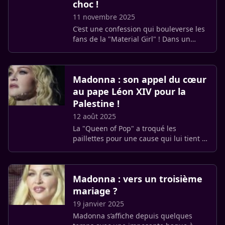
choc !
11 novembre 2025
C’est une confession qui bouleverse les
fans de la "Material Girl" ! Dans un
nouvel épisode du podcast On Purpose
de Jay Shetty, la Reine de la Pop,
Madonna, a fait une (…)
Madonna : son appel du cœur
au pape Léon XIV pour la
Palestine !
12 août 2025
La "Queen of Pop" a troqué les
paillettes pour une cause qui lui tient à
cœur. Reconnue pour son franc-parler
et ses engagements, Madonna s’est
emparée de son compte Instagram (…)
Madonna : vers un troisième
mariage ?
19 janvier 2025
Madonna s’affiche depuis quelques