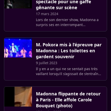
spectacle pour une gaffe
gênante sur scène
17 mars 2024
Lors de son dernier show, Madonna a
surpris ses en interrompant
brusquement sa prestation pour
adresser une remarque à un spectateur
assis au premier rang. « Qu’est-ce que
M. Pokora mis à l’épreuve par
tu (…)
Madonna : Les toilettes en
gardent souvenir
9 juillet 2023
Il y en a un qui ne se sentait pas très
vaillant lorsqu’il s’agissait de s’entraîner
avec Madonna. D’ailleurs, les toilettes
s’en souviennent, rapporte le magazine
Public. Il (…)
Madonna flippante de retour
à Paris - Elle affole Carole
Bouquet (photo)