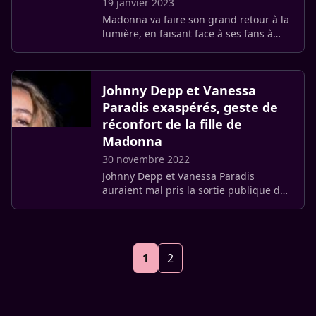
19 janvier 2023
Madonna va faire son grand retour à la
lumière, en faisant face à ses fans à
l’occasion d’un show organisée à l’Accor
Arena à Paris, l’une des étape de sa
tournée "The (…)
Johnny Depp et Vanessa
Paradis exaspérés, geste de
réconfort de la fille de
Madonna
30 novembre 2022
Johnny Depp et Vanessa Paradis
auraient mal pris la sortie publique de
leur fille dans les colonnes du
magazine Elle. Elle affirme qu’elle n’a
pas été pistonnée.
1
2