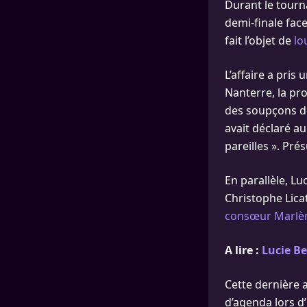
Durant le tourna
demi-finale face
fait l’objet de
lo
L’affaire a pris
Nanterre, la pro
des soupçons de 
avait déclaré a
pareilles ». Pr
En parallèle, L
Christophe Licat
consœur Marlèn
A lire :
Lucie Be
Cette dernière a
d’agenda lors d