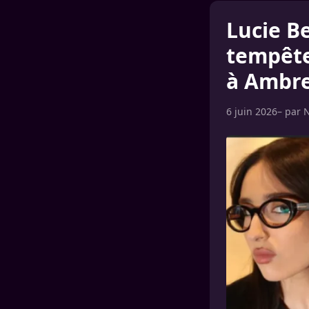
Lucie B
tempête
à Ambr
6 juin 2026
– par
N