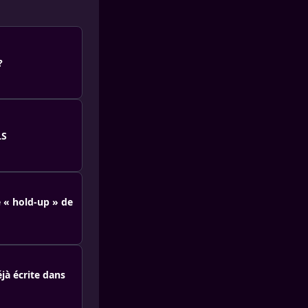
?
LS
e « hold-up » de
éjà écrite dans