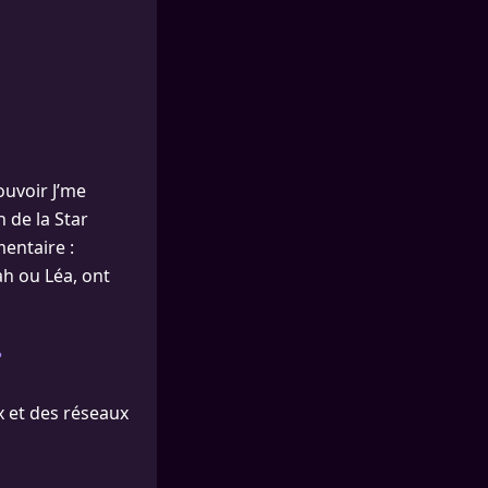
uvoir J’me
 de la Star
entaire :
ah ou Léa, ont
?
ux et des réseaux