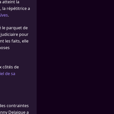
 atteint la
la répétitrice a
lves
.
é le parquet de
judiciaire pour
 les faits, elle
hoses
x côtés de
iel de sa
 des contraintes
 Fanny Delaigue a