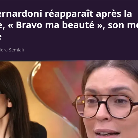
ernardoni réapparaît après la
, « Bravo ma beauté », son m
e
ora Semlali