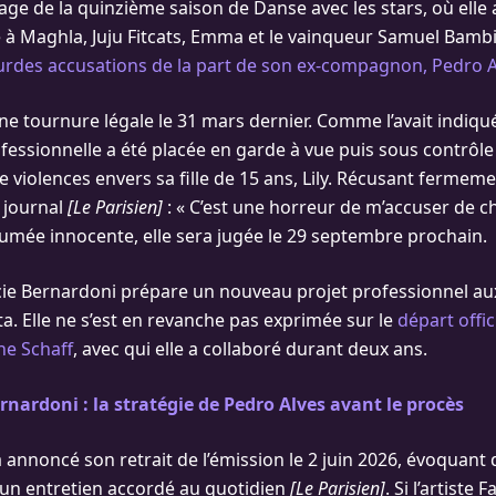
ge de la quinzième saison de Danse avec les stars, où elle a
 à Maghla, Juju Fitcats, Emma et le vainqueur Samuel Bambi, 
urdes accusations de la part de son ex-compagnon, Pedro A
 une tournure légale le 31 mars dernier. Comme l’avait indiqu
fessionnelle a été placée en garde à vue puis sous contrôle 
violences envers sa fille de 15 ans, Lily. Récusant fermement
u journal
[Le Parisien]
: « C’est une horreur de m’accuser de c
ésumée innocente, elle sera jugée le 29 septembre prochain.
ucie Bernardoni prépare un nouveau projet professionnel au
a. Elle ne s’est en revanche pas exprimée sur le
départ offic
e Schaff
, avec qui elle a collaboré durant deux ans.
rnardoni : la stratégie de Pedro Alves avant le procès
 annoncé son retrait de l’émission le 2 juin 2026, évoquant
’un entretien accordé au quotidien
[Le Parisien]
. Si l’artiste