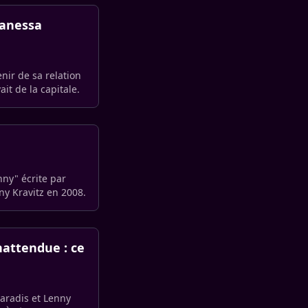
Vanessa
enir de sa relation
t de la capitale.
nny" écrite par
ny Kravitz en 2008.
nattendue : ce
Paradis et Lenny