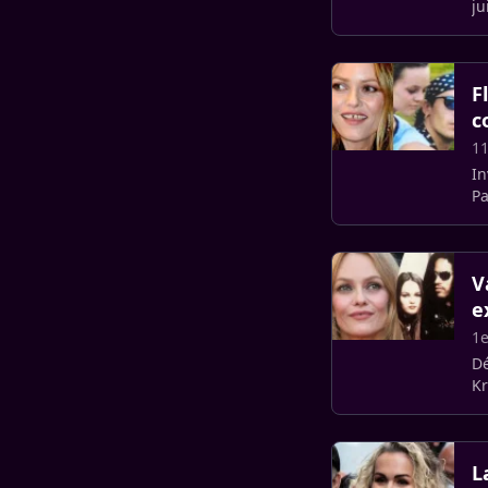
ju
un
F
c
11
In
Pa
la
V
e
1e
Dé
Kr
L