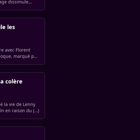
age dissimule
le les
re avec Florent
époque, marqué par
a colère
é la vie de Lenny
in en raison du (…)