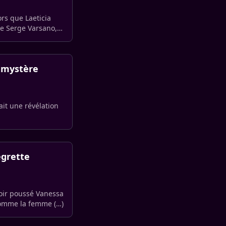
ors que Laeticia
re Serge Varsano,
e mystère
ait une révélation
egrette
avoir poussé Vanessa
 comme la femme (…)