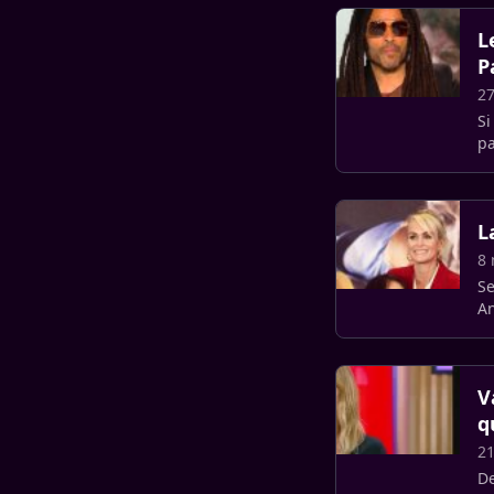
L
P
27
Si
pa
L
8 
Se
An
V
q
21
De