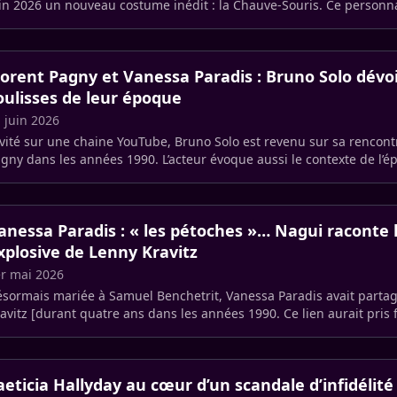
in 2026 un nouveau costume inédit : la Chauve-Souris. Ce personn
e (…)
lorent Pagny et Vanessa Paradis : Bruno Solo dévoi
oulisses de leur époque
 juin 2026
vité sur une chaine YouTube, Bruno Solo est revenu sur sa rencont
gny dans les années 1990. L’acteur évoque aussi le contexte de l’
 (…)
anessa Paradis : « les pétoches »… Nagui raconte l
xplosive de Lenny Kravitz
r mai 2026
sormais mariée à Samuel Benchetrit, Vanessa Paradis avait partag
avitz [durant quatre ans dans les années 1990. Ce lien aurait pris f
aeticia Hallyday au cœur d’un scandale d’infidélité