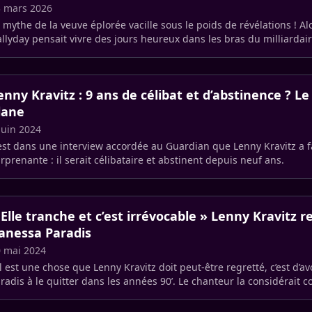
 mars 2026
 mythe de la veuve éplorée vacille sous le poids de révélations ! Al
llyday pensait vivre des jours heureux dans les bras du milliardai
n (…)
enny Kravitz : 9 ans de célibat et d’abstinence ? L
lane
juin 2024
est dans une interview accordée au Guardian que Lenny Kravitz a f
rprenante : il serait célibataire et abstinent depuis neuf ans.
 Elle tranche et c’est irrévocable » Lenny Kravitz r
anessa Paradis
 mai 2024
il est une chose que Lenny Kravitz doit peut-être regretté, c’est d’
radis à le quitter dans les années 90’. Le chanteur la considérait