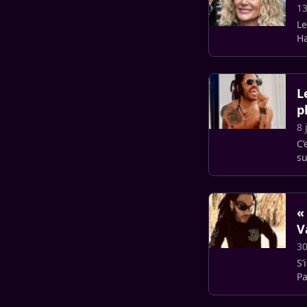
13
Le
Ha
so
L
p
8 
C’
su
«
V
30
S’
Pa