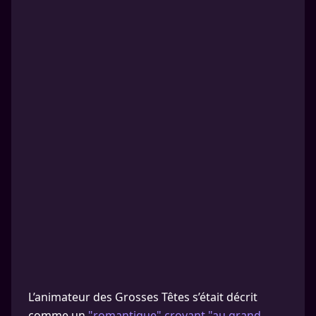
L’animateur des Grosses Têtes s’était décrit
comme un
"romantique" croyant "au grand