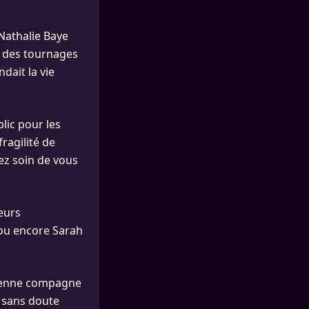
 Nathalie Baye
nt des tournages
dait la vie
lic pour les
ragilité de
nez soin de vous
eurs
 ou encore Sarah
cienne compagne
t sans doute