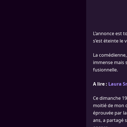
L’annonce est t
s’est éteinte le
La comédienne, 
immense mais su
fusionnelle.
A lire :
Laura Sm
Ce dimanche 19 a
moitié de mon cœ
éprouvée par l
ans, a partagé s