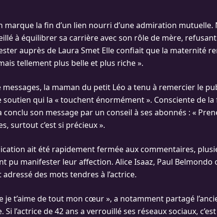
n marque la fin d’un lien nourri d’une admiration mutuelle.
eillé à équilibrer sa carrière avec son rôle de mère, refusa
ester auprès de Laura Smet Elle confiait que la maternité ren
ais tellement plus belle et plus riche ».
de messages, la maman du petit Léo a tenu à remercier le pub
soutien qui la « touchent énormément ». Consciente de la f
e a conclu son message par un conseil à ses abonnés : « Pre
s, surtout c’est si précieux ».
lication ait été rapidement fermée aux commentaires, plusi
nt pu manifester leur affection. Alice Isaaz, Paul Belmondo
 adressé des mots tendres à l’actrice.
ie je t’aime de tout mon cœur », a notamment partagé l’an
 Si l’actrice de 42 ans a verrouillé ses réseaux sociaux, c’es