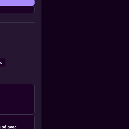
s
oupé avec