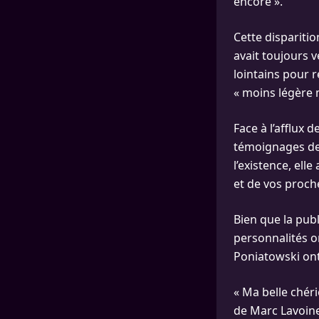
encore ».
Cette disparitio
avait toujours v
lointains pour r
« moins légère m
Face à l’afflux 
témoignages de 
l’existence, ell
et de vos proche
Bien que la pub
personnalités o
Poniatowski ont
« Ma belle chér
de Marc Lavoine.