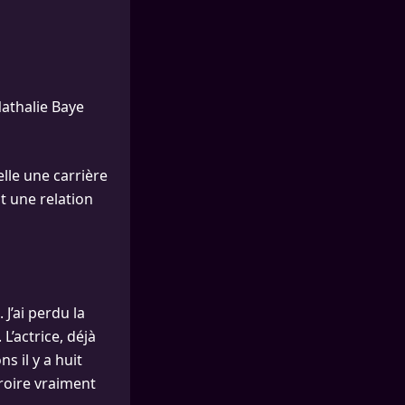
Nathalie Baye
 elle une carrière
t une relation
J’ai perdu la
L’actrice, déjà
 il y a huit
croire vraiment