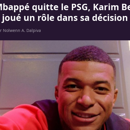
Mbappé quitte le PSG, Karim 
l joué un rôle dans sa décision
ar
Nolwenn A. Dalpiva