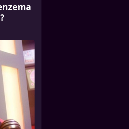
Benzema
 ?