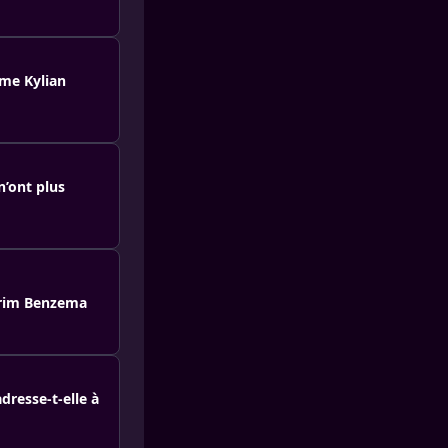
ême Kylian
n’ont plus
arim Benzema
dresse-t-elle à