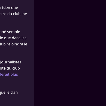
arisien que
aire du club, ne
appé semble
le que dans les
lub rejoindra le
 journalistes
ité du club
erait plus
que le clan