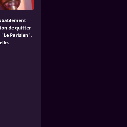
probablement
ion de quitter
 "Le Parisien",
elle.