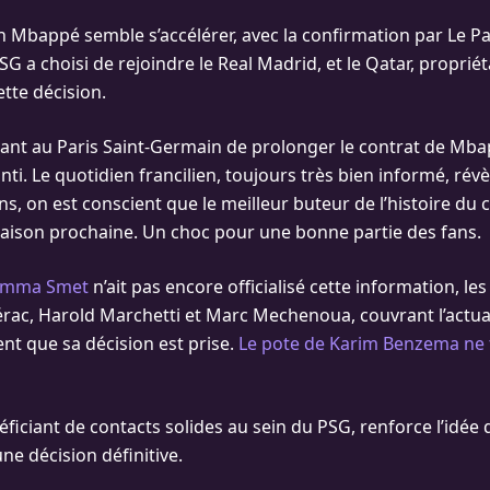
an Mbappé semble s’accélérer, avec la confirmation par Le P
SG a choisi de rejoindre le Real Madrid, et le Qatar, propriét
tte décision.
tant au Paris Saint-Germain de prolonger le contrat de Mb
i. Le quotidien francilien, toujours très bien informé, révè
s, on est conscient que le meilleur buteur de l’histoire du c
saison prochaine. Un choc pour une bonne partie des fans.
’Emma Smet
n’ait pas encore officialisé cette information, les
ac, Harold Marchetti et Marc Mechenoua, couvrant l’actual
ent que sa décision est prise.
Le pote de Karim Benzema ne f
éficiant de contacts solides au sein du PSG, renforce l’idée 
ne décision définitive.