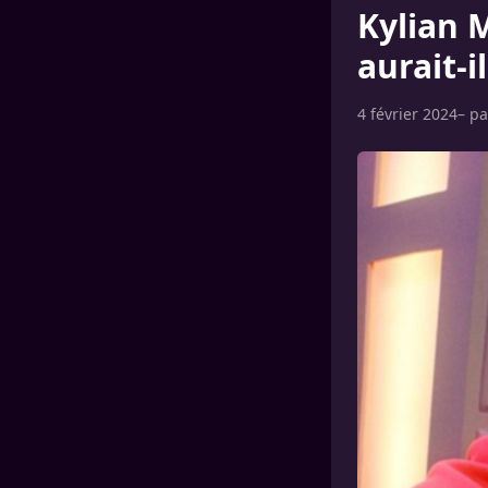
Kylian 
aurait-i
4 février 2024
– p