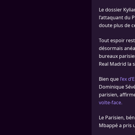
Le dossier Kyli
l’attaquant du P
doute plus de ce
Tout espoir res
désormais anéant
bureaux parisien
Real Madrid la 
Bien que
l’ex d
Dominique Sévér
parisien, affirm
volte-face.
Le Parisien, bén
Mbappé a pris u