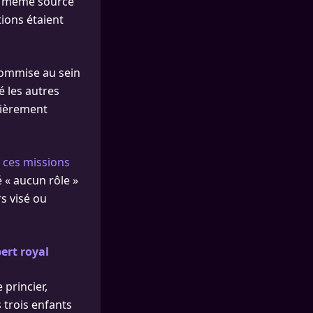
La même source
tions étaient
commise au sein
é les autres
ulièrement
e ces missions
 « aucun rôle »
rs visé ou
ert royal
princier,
 trois enfants