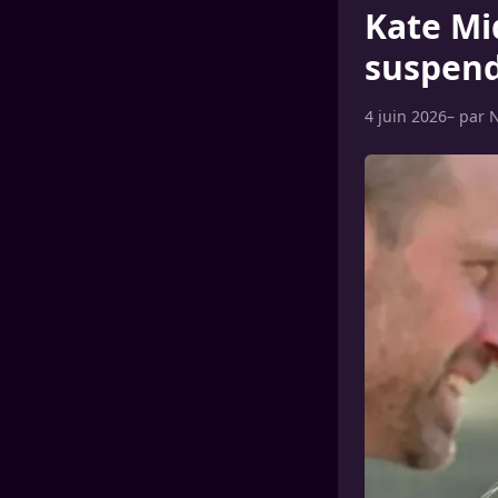
Kate Mid
suspend
4 juin 2026
– par
N