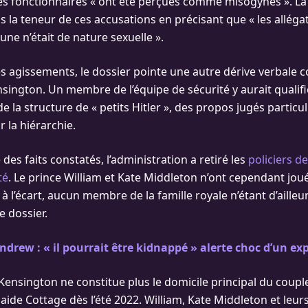
des fonctionnaires « ont été perçues comme misogynes ». 
 la teneur de ces accusations en précisant que « les alléga
ne n’était de nature sexuelle ».
s agissements, le dossier pointe une autre dérive verbale 
nsington. Un membre de l’équipe de sécurité y aurait qualifi
e la structure de « petits Hitler », des propos jugés partic
 la hiérarchie.
é des faits constatés, l’administration a retiré les
policiers d
té
. Le prince William et Kate Middleton n’ont cependant joué
à l’écart, aucun membre de la famille royale n’étant d’ailleu
e dossier.
ndrew : « il pourrait être kidnappé » alerte choc d’un exp
ensington ne constitue plus le domicile principal du couple 
aide Cottage dès l’été 2022. William, Kate Middleton et leurs