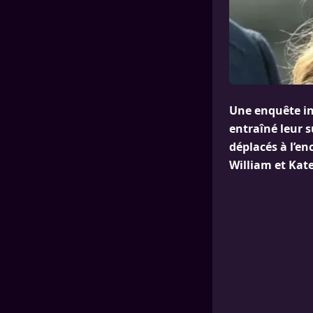
Une enquête int
entraîné leur 
déplacés à l’en
William et Kat