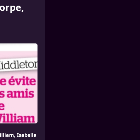
horpe,
lliam, Isabella