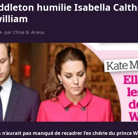
ddleton humilie Isabella Calt
william
4
– par
Chloe B. Arieux
n’aurait pas manqué de recadrer l’ex chérie du prince Wi