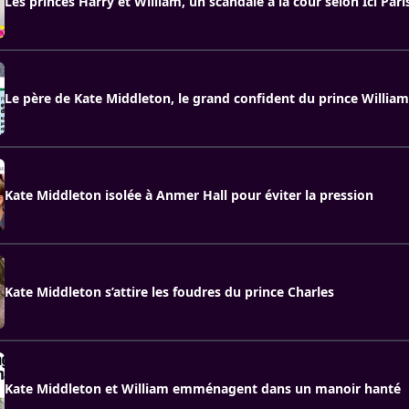
Les princes Harry et William, un scandale à la cour selon Ici Pari
Le père de Kate Middleton, le grand confident du prince William
Kate Middleton isolée à Anmer Hall pour éviter la pression
Kate Middleton s’attire les foudres du prince Charles
Kate Middleton et William emménagent dans un manoir hanté