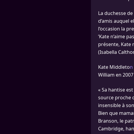
La duchesse de
d’amis auquel el
l’occasion la pr
’Kate n’aime pas
présente, Kate 
(Isabella Caltho
Kate Middleto
n
William en 2007 
« Sa hantise est
source proche de
insensible à so
Bien que maman 
Branson, le patr
Cambridge, hant