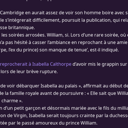
 Cambridge en aurait assez de voir son homme boire avec 
le s’intégrerait difficilement, poursuit la publication, qui re
esse britannique.
 les soirées arrosées. William, si. Lors d’une rare soirée, où e
n’a pas hésité à casser l’ambiance en reprochant à une amie
rpe, l’ex du prince) son manque de tenue’, est-il indiqué.
 reprocherait à Isabella Calthorpe
d’avoir mis le grappin sur
lors de leur brève rupture.
 de voir débarquer Isabella au palais », affirmait au début d
 la famille royale avant de poursuivre : « Elle sait que Willi
n charme ».
d’un petit garçon et désormais mariée avec le fils du milli
on de Virgin, Isabella serait toujours crainte par la duches
ée par le passé amoureux du prince William.