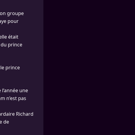
son groupe
laye pour
lle était
 du prince
 le prince
e l’année une
am n’est pas
ardaire Richard
se de