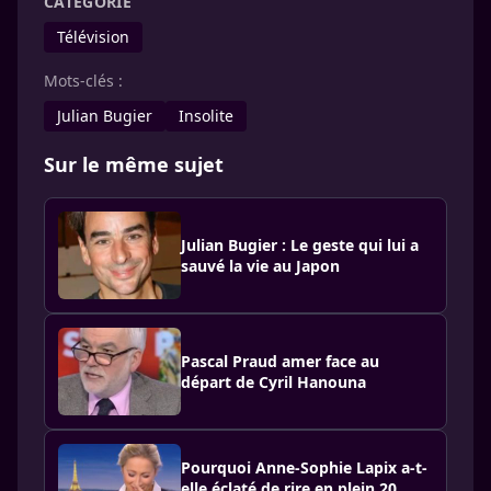
CATÉGORIE
Télévision
Mots-clés :
Julian Bugier
Insolite
Sur le même sujet
Julian Bugier : Le geste qui lui a
sauvé la vie au Japon
Pascal Praud amer face au
départ de Cyril Hanouna
Pourquoi Anne-Sophie Lapix a-t-
elle éclaté de rire en plein 20