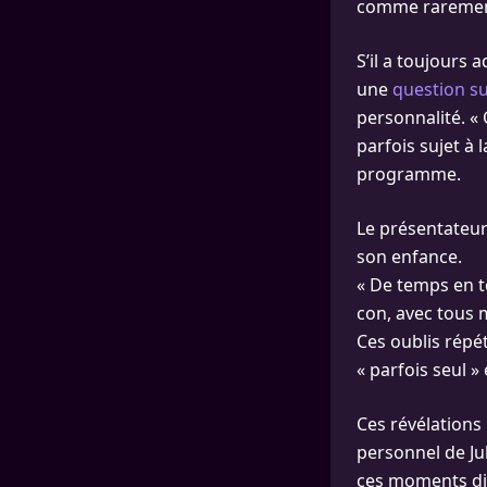
comme rarement 
S’il a toujours
une
question s
personnalité. « 
parfois sujet à 
programme.
Le présentateur
son enfance.
« De temps en t
con, avec tous m
Ces oublis répét
« parfois seul » 
Ces révélations
personnel de Ju
ces moments dif