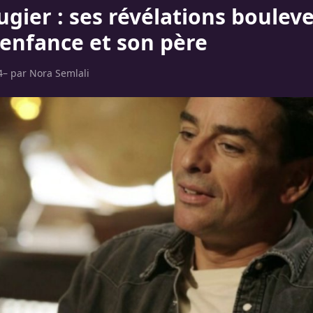
ugier : ses révélations boulev
 enfance et son père
4
– par
Nora Semlali