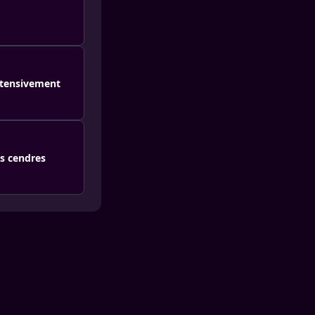
ntensivement
es cendres