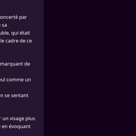
concerté par
 sa
ble, qui était
 le cadre de ce
r marquant de
 seul comme un
en se sentant
r un visage plus
té en évoquant