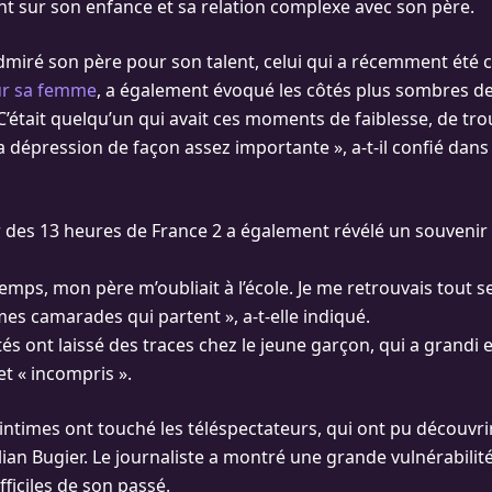
sur son enfance et sa relation complexe avec son père.
 admiré son père pour son talent, celui qui a récemment été 
ur sa femme
, a également évoqué les côtés plus sombres de
C’était quelqu’un qui avait ces moments de faiblesse, de trou
la dépression de façon assez importante », a-t-il confié dans
 des 13 heures de France 2 a également révélé un souveni
emps, mon père m’oubliait à l’école. Je me retrouvais tout
es camarades qui partent », a-t-elle indiqué.
és ont laissé des traces chez le jeune garçon, qui a grandi 
et « incompris ».
 intimes ont touché les téléspectateurs, qui ont pu découvri
lian Bugier. Le journaliste a montré une grande vulnérabili
ficiles de son passé.