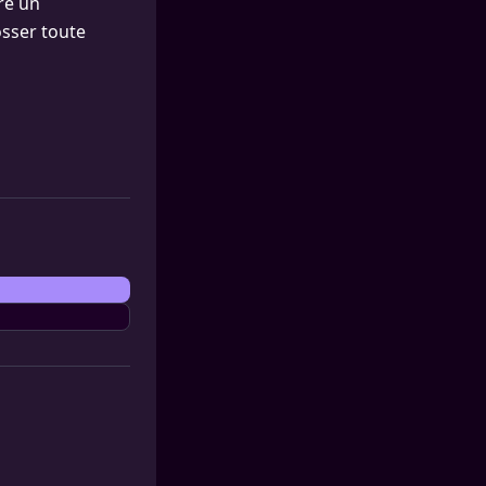
re un
osser toute