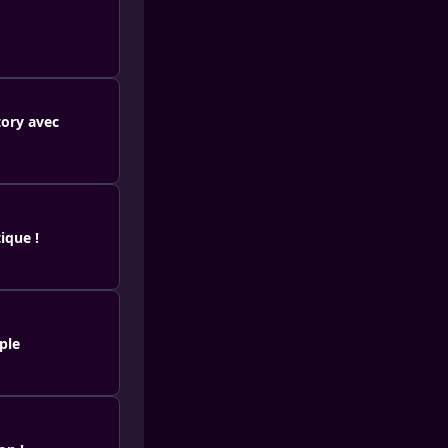
tory avec
ique !
ple