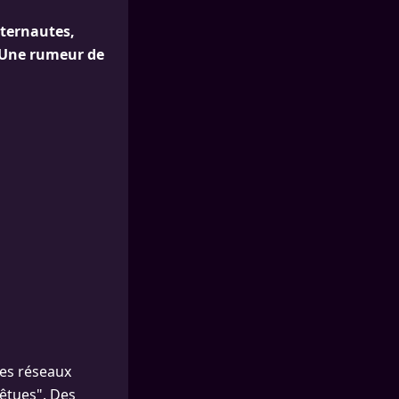
nternautes,
. Une rumeur de
les réseaux
vêtues". Des