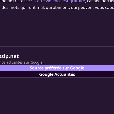
eine de tristesse : "
Cette violence est gratuite
, cachée derriè
c des mots qui font mal, qui abîment, qui peuvent vous cab
ssip.net
nos actualités sur Google.
Source préférée sur Google
Google Actualités