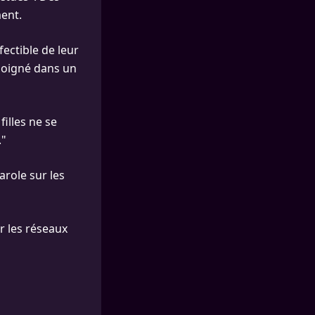
ment.
ectible de leur
émoigné dans un
filles ne se
."
arole sur les
ur les réseaux