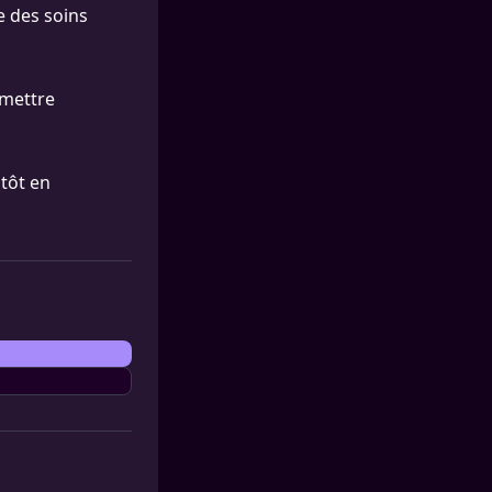
e des soins
emettre
ntôt en