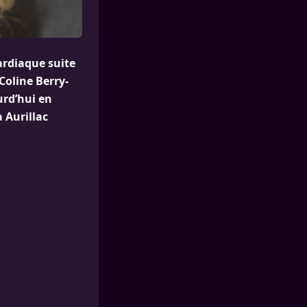
ardiaque suite
Coline Berry-
urd’hui en
à Aurillac