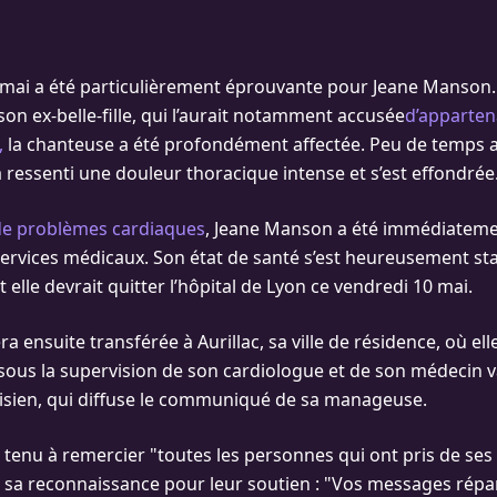
 mai a été particulièrement éprouvante pour Jeane Manson.
on ex-belle-fille, qui l’aurait notamment accusée
d’apparten
,
la chanteuse a été profondément affectée. Peu de temps ap
 a ressenti une douleur thoracique intense et s’est effondrée
de problèmes cardiaques
, Jeane Manson a été immédiateme
services médicaux. Son état de santé s’est heureusement sta
t elle devrait quitter l’hôpital de Lyon ce vendredi 10 mai.
a ensuite transférée à Aurillac, sa ville de résidence, où el
sous la supervision de son cardiologue et de son médecin v
isien, qui diffuse le communiqué de sa manageuse.
tenu à remercier "toutes les personnes qui ont pris de ses 
é sa reconnaissance pour leur soutien : "Vos messages ré