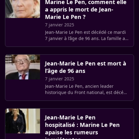
Marine Le Pen, comment elle
a appris le mort de Jean-
Marie Le Pen ?
7 janvier 2025
Jean-Marie Le Pen est décédé ce mardi
7 janvier à l’âge de 96 ans. La famille a
confirmé la nouvelle à l’AFP. Alors que
les réactions affluent, notamment au
sein du (…)
Jean-Marie Le Pen est mort à
l’âge de 96 ans
7 janvier 2025
Jean-Marie Le Pen, ancien leader
historique du Front national, est décédé
à l’âge de 96 ans, a annoncé sa famille.
Pendant plus de quarante ans, il a
incarné l’extrême droite (…)
Jean-Marie Le Pen
hospitalisé : Marine Le Pen
apaise les rumeurs