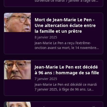
survenue ce mardi 7 janvier à l’âge de
96 ans, a suscité de nombreuses
réactions. Parmi elles, celle de Marion
Maréchal a particulièrement (…)
Mort de Jean-Marie Le Pen -
Une altercation éclate entre
la famille et un prêtre
8 janvier 2025
Jean-Marie Le Pen a reçu l’extrême-
onction avant sa mort, le 14 novembre
dernier, alors qu’il était encore
hospitalisé à Saint-Cloud (Hauts-de-
Seine). C’est l’abbé Philippe (…)
Jean-Marie Le Pen est décédé
à 96 ans : hommage de sa fille
7 janvier 2025
Jean-Marie Le Pen est décédé ce mardi
7 janvier 2025, à l’âge de 96 ans. La
nouvelle, annoncée par sa famille à
l’AFP, a rapidement suscité de
nombreuses réactions, notamment (…)