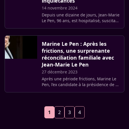
inquiétantes
14 novembre 2024
Depuis une dizaine de jours, Jean-Marie
Le Pen, 96 ans, est hospitalisé, suscitant
de nombreuses interrogations quant à
son état de santé. Ce mercredi 13
novembre, Marine Le (…)
Marine Le Pen : Après les
frictions, une surprenante
réconciliation familiale avec
Jean-Marie Le Pen
27 décembre 2023
Après une période frictions, Marine Le
Pen, l’ex candidate à la présidence de la
république, aurait enterré la hache de
guerre avec son père, Jean-Marie Le
Pen
1
2
3
4