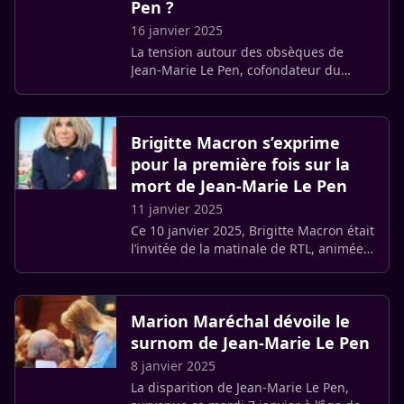
Pen ?
16 janvier 2025
La tension autour des obsèques de
Jean-Marie Le Pen, cofondateur du
Front national décédé le 7 janvier à
l’âge de 96 ans, a pris une nouvelle
dimension après l’annonce de (…)
Brigitte Macron s’exprime
pour la première fois sur la
mort de Jean-Marie Le Pen
11 janvier 2025
Ce 10 janvier 2025, Brigitte Macron était
l’invitée de la matinale de RTL, animée
par Thomas Sotto et Amandine Bégot.
L’entretien, principalement centré sur le
lancement de la (…)
Marion Maréchal dévoile le
surnom de Jean-Marie Le Pen
8 janvier 2025
La disparition de Jean-Marie Le Pen,