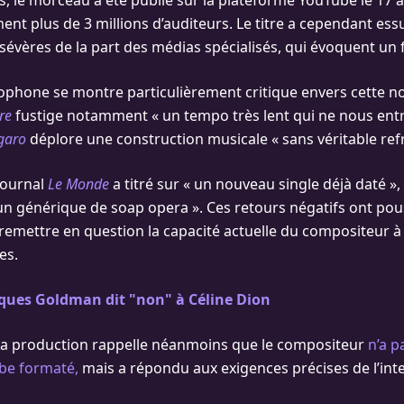
 le morceau a été publié sur la plateforme YouTube le 17 av
ent plus de 3 millions d’auditeurs. Le titre a cependant ess
sévères de la part des médias spécialisés, qui évoquent un 
ophone se montre particulièrement critique envers cette n
re
fustige notamment « un tempo très lent qui ne nous entr
igaro
déplore une construction musicale « sans véritable refr
 journal
Le Monde
a titré sur « un nouveau single déjà daté »
un générique de soap opera ». Ces retours négatifs ont pou
remettre en question la capacité actuelle du compositeur à
es.
cques Goldman dit "non" à Céline Dion
la production rappelle néanmoins que le compositeur
n’a p
be formaté,
mais a répondu aux exigences précises de l’int