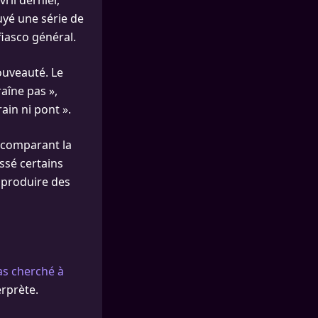
ril dernier,
uyé une série de
fiasco général.
ouveauté. Le
aîne pas »,
ain ni pont ».
, comparant la
ssé certains
 produire des
as cherché à
erprète.