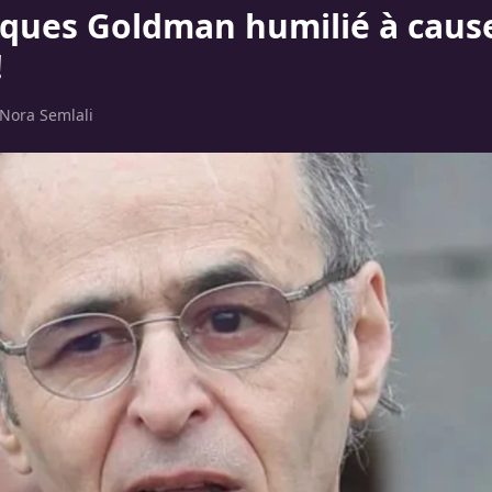
cques Goldman humilié à caus
!
Nora Semlali