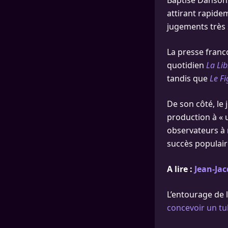
Baptisé Dansons,
attirant rapidem
jugements très 
La presse franc
quotidien
La Lib
tandis que
Le F
De son côté, le
production à « 
observateurs à 
succès populair
A lire :
Jean-Ja
L’entourage de 
concevoir un tu