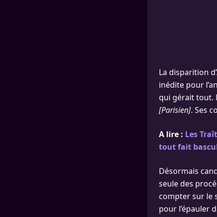
La disparition d
inédite pour l’a
qui gérait tout.
[Parisien]
. Ses c
A lire :
Les Traî
tout fait bascu
Désormais candid
seule des procé
compter sur le s
pour l’épauler d