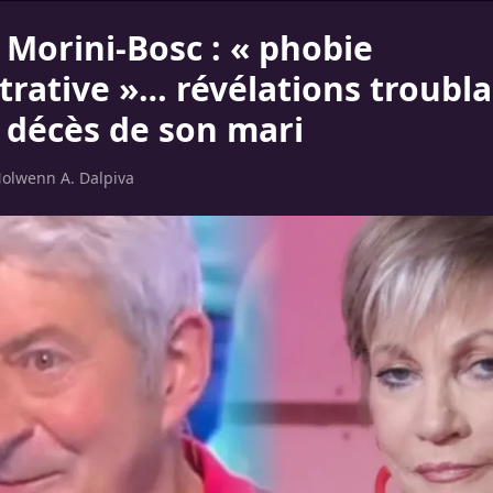
 Morini-Bosc : « phobie
trative »… révélations troubl
e décès de son mari
olwenn A. Dalpiva