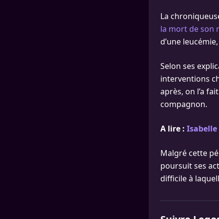
La chroniqueuse
la mort de son 
d’une leucémie,
Selon ses explic
interventions ch
après, on l’a fa
compagnon.
A lire :
Isabelle
Malgré cette pér
poursuit ses act
difficile à laque