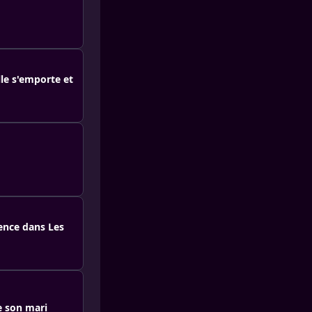
lle s'emporte et
ience dans Les
e son mari