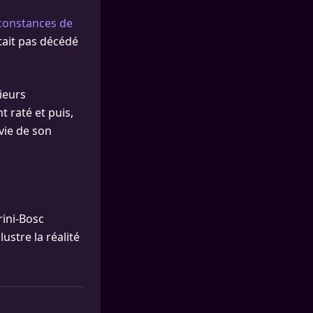
constances de
était pas décédé
sieurs
t raté et puis,
 vie de son
rini-Bosc
ustre la réalité