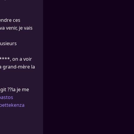
endre ces
a venir, je vais
lusieurs
****, on a voir
 ta grand-mère la
it ??la je me
bastos
pettekenza