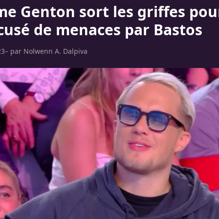
e Genton sort les griffes pour
accusé de menaces par Bastos
23
– par
Nolwenn A. Dalpiva