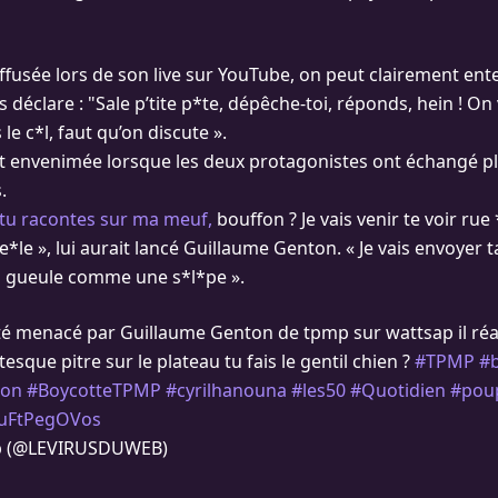
iffusée lors de son live sur YouTube, on peut clairement ent
déclare : "Sale p’tite p*te, dépêche-toi, réponds, hein ! On v
le c*l, faut qu’on discute ».
est envenimée lorsque les deux protagonistes ont échangé p
.
 tu racontes sur ma meuf,
bouffon ? Je vais venir te voir rue 
ue*le », lui aurait lancé Guillaume Genton. « Je vais envoyer
ta gueule comme une s*l*pe ».
té menacé par Guillaume Genton de tpmp sur wattsap il réag
tesque pitre sur le plateau tu fais le gentil chien ?
#TPMP
#
ton
#BoycotteTPMP
#cyrilhanouna
#les50
#Quotidien
#pou
m/uFtPegOVos
b (@LEVIRUSDUWEB)