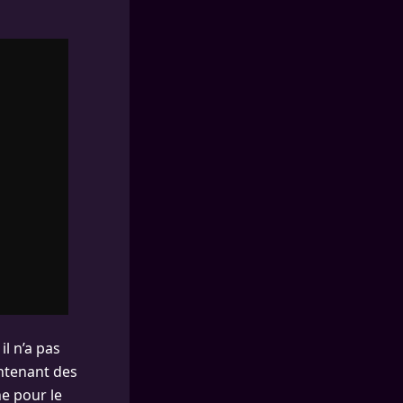
l n’a pas
ontenant des
e pour le