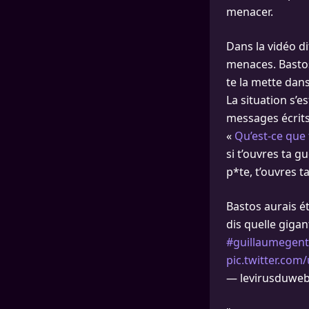
menacer.
Dans la vidéo d
menaces. Bastos 
te la mette dans 
La situation s’
messages écrits
«
Qu’est-ce que
si t’ouvres ta g
p*te, t’ouvres 
Bastos aurais é
dis quelle gigan
#guillaumegen
pic.twitter.co
— levirusduwe