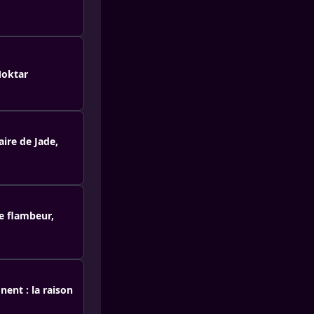
Moktar
ire de Jade,
e flambeur,
ent : la raison