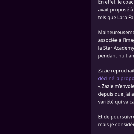
En effet, le coa
avait proposé à
tels que Lara Fa
Malheureusement,
associée à l’ima
la Star Academy
pendant huit an
Zazie reprochai
décliné la prop
« Zazie m’envoie
depuis que j’ai 
variété qui va c
Et de poursuivre
mais je considèr