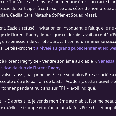
ch de The Voice a été invité à animer une émission carte bla
 Zazie de participer à cette soirée aux côtés de nombreux au
bian, Cécilia Cara, Natasha St-Pier et Souad Massi.
 Zazie a refusé l’invitation en invoquant le fait qu’elle ne 
ge de Florent Pagny depuis que ce dernier avait accepté d’êt
, une émission de variété qui avait connu un immense succ
s. Ce télé-croche
t a révélé au grand public Jenifer et Nolwe
t à Florent Pagny de « vendre son âme au diable ».
Vanessa 
osition de duo de Florent Pagny
.
 valser aussi, par principe. Elle ne veut plus être associée
accepté d’être le parrain de la Star Academy, cette nouvelle
artonner pendant huit ans sur TF1 », a-t-il indiqué.
 : « D’après elle, je vends mon âme au diable. J’estime beau
e qu’elle se trompe et qu’on peut à la fois être chic et popul