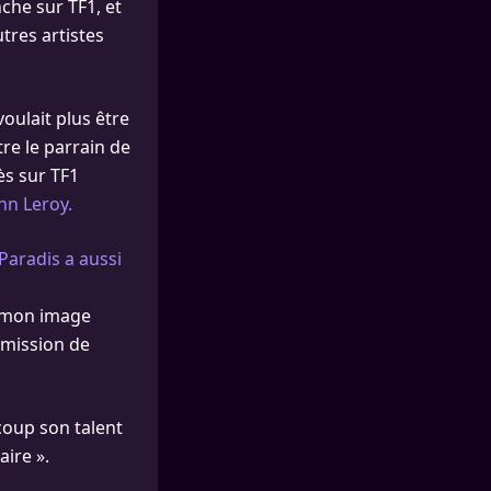
nche sur TF1, et
tres artistes
voulait plus être
re le parrain de
ès sur TF1
nn Leroy.
Paradis a aussi
 à mon image
 émission de
coup son talent
aire ».