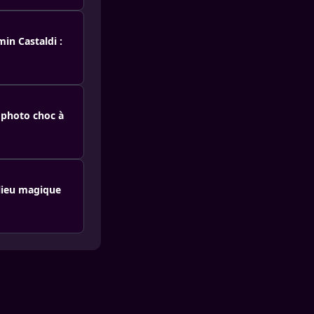
in Castaldi :
 photo choc à
 lieu magique