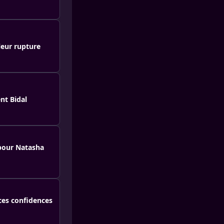
leur rupture
nt Bidal
pour Natasha
 ces confidences