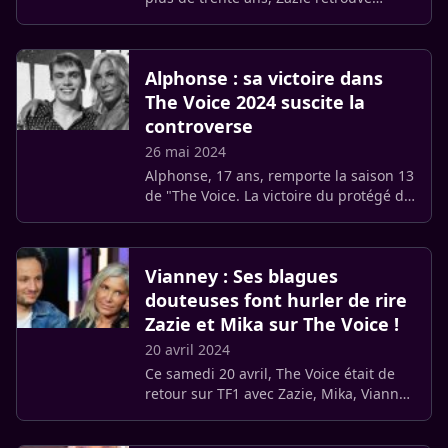
Florent Pagny ce samedi sur le plateau
de « The Voice ». La chanteuse revient
sur son rôle de soutien (…)
Alphonse : sa victoire dans
The Voice 2024 suscite la
controverse
26 mai 2024
Alphonse, 17 ans, remporte la saison 13
de "The Voice. La victoire du protégé de
Zazie dont il a refusé la composition est
critiqué.
Vianney : Ses blagues
douteuses font hurler de rire
Zazie et Mika sur The Voice !
20 avril 2024
Ce samedi 20 avril, The Voice était de
retour sur TF1 avec Zazie, Mika, Vianney
et Bigflo & Oli. L’occasion pour les deux
premiers coachs de se confier sur les