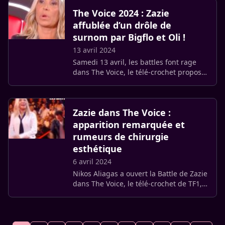
coulisses du (…)
The Voice 2024 : Zazie
affublée d’un drôle de
surnom par Bigflo et Oli !
13 avril 2024
Samedi 13 avril, les battles font rage
dans The Voice, le télé-crochet proposé
par Nikos Aliagas sur TF1. L’occasion
pour les coachs de se livrer à quelques
joutes verbales, (…)
Zazie dans The Voice :
apparition remarquée et
rumeurs de chirurgie
esthétique
6 avril 2024
Nikos Aliagas a ouvert la Battle de Zazie
dans The Voice, le télé-crochet de TF1,
accompagné de Bigflo. La performance
de la chanteuse a été saluée par le
public et le jury, (…)