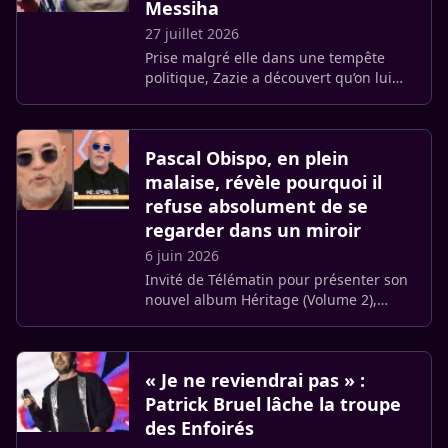
Messiha
27 juillet 2026
Prise malgré elle dans une tempête
politique, Zazie a découvert qu’on lui
attribuait de faux propos sur l’extrême
droite. Hors d’elle, l’artiste réplique
immédiatement et (…)
Pascal Obispo, en plein
malaise, révèle pourquoi il
refuse absolument de se
regarder dans un miroir
6 juin 2026
Invité de Télématin pour présenter son
nouvel album Héritage (Volume 2),
Pascal Obispo a surpris en évoquant
sans détour son rapport à son image et
ses habitudes très personnelles.
« Je ne reviendrai pas » :
Patrick Bruel lâche la troupe
des Enfoirés