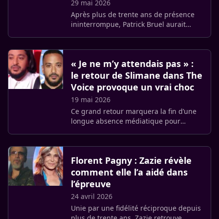
29 mai 2026
Après plus de trente ans de présence
ininterrompue, Patrick Bruel aurait
décidé de quitter la troupe des
Enfoirés. Une décision personnelle
confirmée en interne et qui met fin (…)
« Je ne m’y attendais pas » :
le retour de Slimane dans The
Voice provoque un vrai choc
19 mai 2026
Ce grand retour marquera la fin d’une
longue absence médiatique pour
l’interprète. Éloigné des caméras, le
chanteur n’avait pas participé, par
exemple, à la [dernière saison de (…)
Florent Pagny : Zazie révèle
comment elle l’a aidé dans
l’épreuve
24 avril 2026
Unie par une fidélité réciproque depuis
plus de trente ans, Zazie retrouve