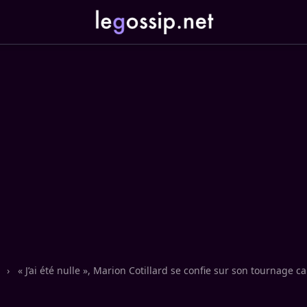
n
›
« J’ai été nulle », Marion Cotillard se confie sur son tournag