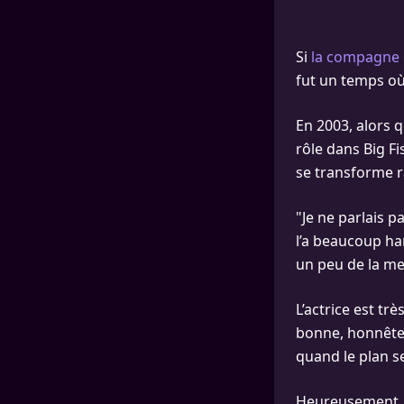
Si
la compagne 
fut un temps où 
En 2003, alors q
rôle dans Big Fi
se transforme 
"Je ne parlais p
l’a beaucoup han
un peu de la merd
L’actrice est tr
bonne, honnêtem
quand le plan se
Heureusement, 