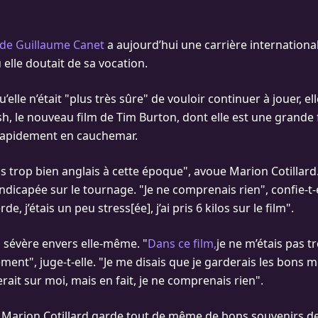
de Guillaume Canet
a aujourd’hui une carrière internationale
elle doutait de sa vocation.
u’elle n’était "plus très sûre" de vouloir continuer à jouer, e
sh, le nouveau film de Tim Burton, dont elle est une grande 
rapidement en cauchemar.
as trop bien anglais à cette époque", avoue Marion Cotillard
dicapée sur le tournage. "Je ne comprenais rien", confie-t-el
e, j’étais un peu stress[ée], j’ai pris 6 kilos sur le film".
ès sévère envers elle-même. "
Dans ce film,
je ne m’étais pas t
ent", juge-t-elle. "Je me disais que je garderais les bons
rait sur moi, mais en fait, je ne comprenais rien".
Marion Cotillard garde tout de même de bons souvenirs de