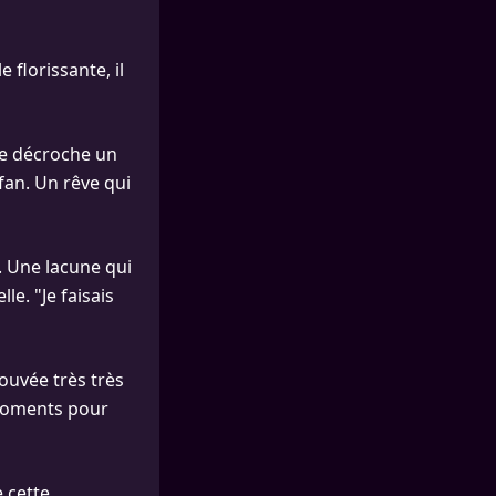
 florissante, il
lle décroche un
fan. Un rêve qui
. Une lacune qui
le. "Je faisais
rouvée très très
 moments pour
 cette